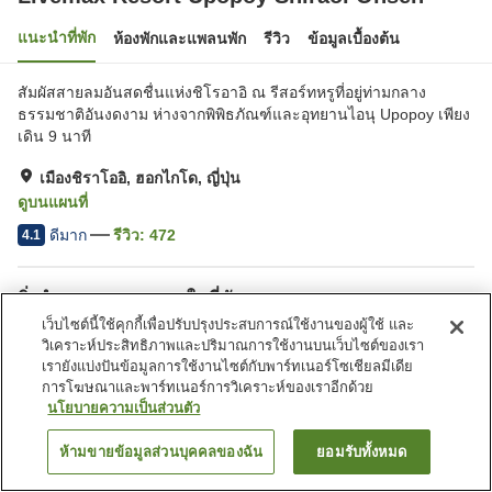
แนะนำที่พัก
ห้องพักและแพลนพัก
รีวิว
ข้อมูลเบื้องต้น
สัมผัสสายลมอันสดชื่นแห่งชิโรอาอิ ณ รีสอร์ทหรูที่อยู่ท่ามกลาง
ธรรมชาติอันงดงาม ห่างจากพิพิธภัณฑ์และอุทยานไอนุ Upopoy เพียง
เดิน 9 นาที
เมืองชิราโออิ, ฮอกไกโด, ญี่ปุ่น
ดูบนแผนที่
ดีมาก
รีวิว:
472
4.1
สิ่งอำนวยความสะดวกในที่พัก
เว็บไซต์นี้ใช้คุกกี้เพื่อปรับปรุงประสบการณ์ใช้งานของผู้ใช้ และ
บริการส่งสินค้า
ห้องอาบน้ำเปิดโล่ง (มีบ่อน้ำพุ
วิเคราะห์ประสิทธิภาพและปริมาณการใช้งานบนเว็บไซต์ของเรา
ร้อน)
เรายังแบ่งปันข้อมูลการใช้งานไซต์กับพาร์ทเนอร์โซเชียลมีเดีย
ห้องอาบน้ำใหญ่
การโฆษณาและพาร์ทเนอร์การวิเคราะห์ของเราอีกด้วย
นโยบายความเป็นส่วนตัว
หน้าแรก
ญี่ปุ่น
ฮอกไกโด
เมืองชิราโออิ
Livemax Resort Upopoy Shiraoi Onsen
ห้ามขายข้อมูลส่วนบุคคลของฉัน
ยอมรับทั้งหมด
ค้นหาห้องพัก