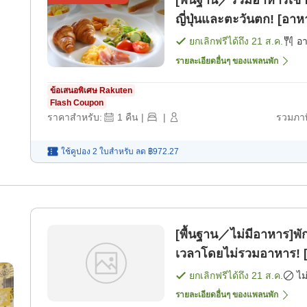
[พื้นฐาน／รวมอาหารเช้า
ญี่ปุ่นและตะวันตก! [อาห
ยกเลิกฟรีได้ถึง
21 ส.ค.
อ
รายละเอียดอื่นๆ ของแพลนพัก
ข้อเสนอพิเศษ Rakuten
Flash Coupon
ราคาสำหรับ:
1
คืน
|
|
รวมภาษ
ใช้คูปอง 2 ใบสำหรับ
ลด
฿972.27
[พื้นฐาน／ไม่มีอาหาร]พัก
เวลาโดยไม่รวมอาหาร! [
ยกเลิกฟรีได้ถึง
21 ส.ค.
ไม
รายละเอียดอื่นๆ ของแพลนพัก