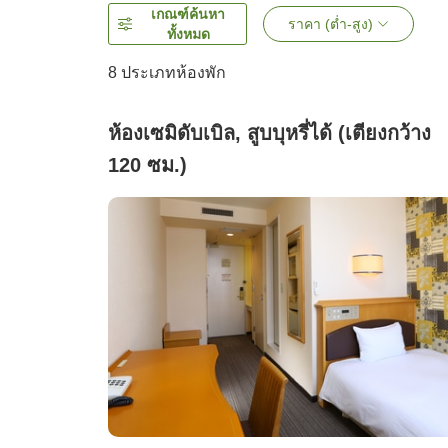
เกณฑ์ค้นหา
ราคา (ต่ำ-สูง)
ทั้งหมด
8
ประเภทห้องพัก
ห้องเซมิดับเบิล, สูบบุหรี่ได้ (เตียงกว้าง
120 ซม.)