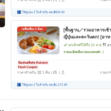
ใช้คูปอง 2 ใบสำหรับ
ลด
฿934.44
เหลือเพียง
3
ห้อง
[พื้นฐาน／รวมอาหารเช้า
ญี่ปุ่นและตะวันตก! [อาห
ยกเลิกฟรีได้ถึง
21 ส.ค.
อ
รายละเอียดอื่นๆ ของแพลนพัก
ข้อเสนอพิเศษ Rakuten
Flash Coupon
ราคาสำหรับ:
1
คืน
|
|
รวมภาษ
ใช้คูปอง 2 ใบสำหรับ
ลด
฿1,172.49