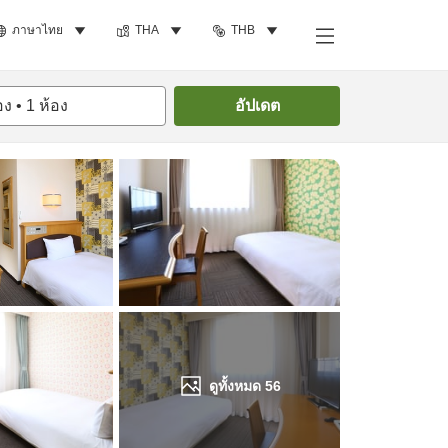
ภาษาไทย
THA
THB
ค้นหาห้องพัก
อง
•
1
ห้อง
อัปเดต
ดูทั้งหมด
56