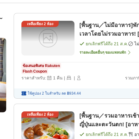
1～
เหลือเพียง
2
ห้อง
[พื้นฐาน／ไม่มีอาหาร]พัก
เวลาโดยไม่รวมอาหาร! [
ยกเลิกฟรีได้ถึง
21 ส.ค.
ไม
รายละเอียดอื่นๆ ของแพลนพัก
ข้อเสนอพิเศษ Rakuten
Flash Coupon
ราคาสำหรับ:
1
คืน
|
|
รวมภาษ
ใช้คูปอง 2 ใบสำหรับ
ลด
฿934.44
เหลือเพียง
2
ห้อง
[พื้นฐาน／รวมอาหารเช้า
ญี่ปุ่นและตะวันตก! [อาห
ยกเลิกฟรีได้ถึง
21 ส.ค.
อ