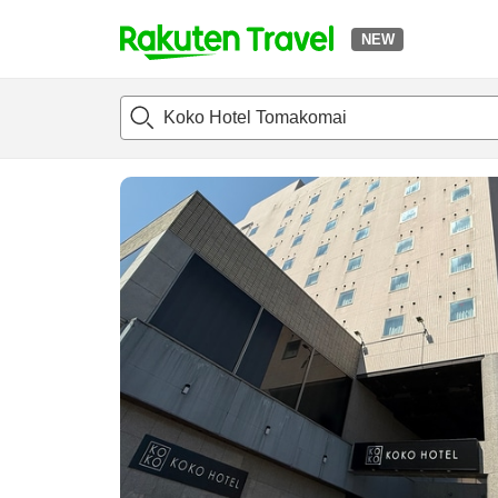
NEW
t
แนะนำที่พัก
ห้องพักและแพลนพัก
รีวิว
ไฮไลต์
สิ่่งอำนวยค
o
p
P
a
g
e
_
s
e
a
r
c
h