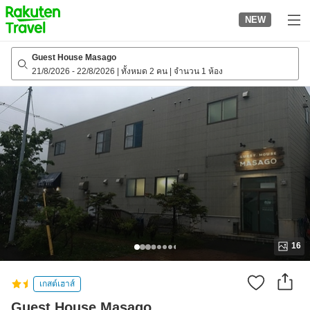
to
NEW
top
page
Guest House Masago
21/8/2026
-
22/8/2026
|
ทั้งหมด 2 คน
|
จำนวน 1 ห้อง
16
เกสต์เฮาส์
Guest House Masago