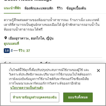
แนะนำที่พัก
ห้องพักและแพลนพัก
รีวิว
ข้อมูลเบื้องต้น
ความรู้สึกผสมผสานของห้องอาบน้ำสาธารณะ ร้านราเม็ง และเกสต์
เฮาส์ที่สามารถเป็นศูนย์กลางของเมืองได้ ผู้เข้าพักสามารถอาบน้ำใน
ห้องอาบน้ำสาธารณะได้ฟรี
เมืองอุราคาวะ, ฮอกไกโด, ญี่ปุ่น
ดูบนแผนที่
ดี
รีวิว:
37
3.8
สิ่งอำนวยความสะดวกในที่พัก
เว็บไซต์นี้ใช้คุกกี้เพื่อปรับปรุงประสบการณ์ใช้งานของผู้ใช้ และ
ที่จอดรถ
เลานจ์
วิเคราะห์ประสิทธิภาพและปริมาณการใช้งานบนเว็บไซต์ของเรา
บาร์
ห้องอเนกประสงค์
เรายังแบ่งปันข้อมูลการใช้งานไซต์กับพาร์ทเนอร์โซเชียลมีเดีย
การโฆษณาและพาร์ทเนอร์การวิเคราะห์ของเราอีกด้วย
นโยบายความเป็นส่วนตัว
หน้าแรก
ญี่ปุ่น
ฮอกไกโด
เมืองอุราคาวะ
Guest House Masago
ห้ามขายข้อมูลส่วนบุคคลของฉัน
ยอมรับทั้งหมด
ค้นหาห้องพัก