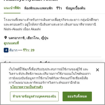
แนะนำที่พัก
ห้องพักและแพลนพัก
รีวิว
ข้อมูลเบื้องต้น
โรงแรมที่เหมาะสำหรับการเดินทางเพื่อธุรกิจระยะยาว กลุ่มนักศึกษา
และครอบครัว อยู่ใกล้สถานีเดินทางสะดวก เดินสามนาทีจากสถานี
Nishi-Akashi เมือง Akashi
นครอากาชิ, เฮียวโกะ, ญี่ปุ่น
ดูบนแผนที่
ดีมาก
รีวิว:
29
4
สิ่งอำนวยความสะดวกในที่พัก
เว็บไซต์นี้ใช้คุกกี้เพื่อปรับปรุงประสบการณ์ใช้งานของผู้ใช้ และ
Wi-Fi
ตู้จำหน่ายอัตโนมัติ
วิเคราะห์ประสิทธิภาพและปริมาณการใช้งานบนเว็บไซต์ของเรา
ตู้กรอกน้ำ
ห้องจัดเลี้ยง
เรายังแบ่งปันข้อมูลการใช้งานไซต์กับพาร์ทเนอร์โซเชียลมีเดีย
การโฆษณาและพาร์ทเนอร์การวิเคราะห์ของเราอีกด้วย
นโยบายความเป็นส่วนตัว
หน้าแรก
ญี่ปุ่น
เฮียวโกะ
นครอากาชิ
Akashiya Ryokan Annex
ห้ามขายข้อมูลส่วนบุคคลของฉัน
ยอมรับทั้งหมด
ค้นหาห้องพัก