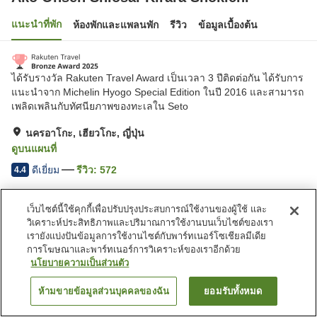
แนะนำที่พัก
ห้องพักและแพลนพัก
รีวิว
ข้อมูลเบื้องต้น
ได้รับรางวัล Rakuten Travel Award เป็นเวลา 3 ปีติดต่อกัน ได้รับการ
แนะนำจาก Michelin Hyogo Special Edition ในปี 2016 และสามารถ
เพลิดเพลินกับทัศนียภาพของทะเลใน Seto
นครอาโกะ, เฮียวโกะ, ญี่ปุ่น
ดูบนแผนที่
ดีเยี่ยม
รีวิว:
572
4.4
เว็บไซต์นี้ใช้คุกกี้เพื่อปรับปรุงประสบการณ์ใช้งานของผู้ใช้ และ
สิ่งอำนวยความสะดวกในที่พัก
วิเคราะห์ประสิทธิภาพและปริมาณการใช้งานบนเว็บไซต์ของเรา
ที่จอดรถ
ซาวน่า
เรายังแบ่งปันข้อมูลการใช้งานไซต์กับพาร์ทเนอร์โซเชียลมีเดีย
สปา/บิวตี้ซาลอน
สระว่ายน้ำ
การโฆษณาและพาร์ทเนอร์การวิเคราะห์ของเราอีกด้วย
นโยบายความเป็นส่วนตัว
หน้าแรก
ญี่ปุ่น
เฮียวโกะ
นครอาโกะ
ห้ามขายข้อมูลส่วนบุคคลของฉัน
ยอมรับทั้งหมด
ค้นหาห้องพัก
Ako Onsen Shiosai-Kirara Shokichi