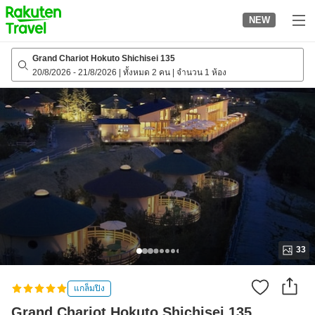
to
NEW
top
page
Grand Chariot Hokuto Shichisei 135
20/8/2026
-
21/8/2026
|
ทั้งหมด 2 คน
|
จำนวน 1 ห้อง
33
แกล็มปิง
Grand Chariot Hokuto Shichisei 135