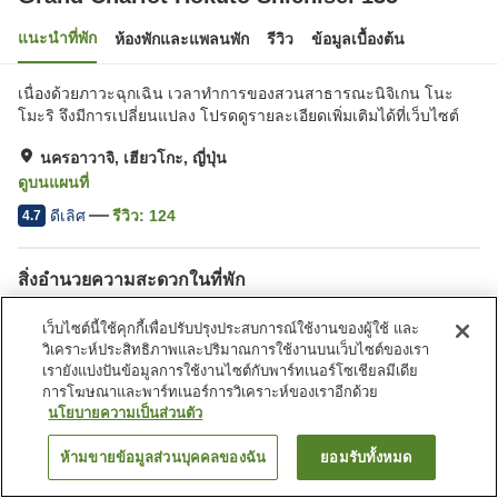
แนะนำที่พัก
ห้องพักและแพลนพัก
รีวิว
ข้อมูลเบื้องต้น
เนื่องด้วยภาวะฉุกเฉิน เวลาทำการของสวนสาธารณะนิจิเกน โนะ
โมะริ จึงมีการเปลี่ยนแปลง โปรดดูรายละเอียดเพิ่มเติมได้ที่เว็บไซต์
นครอาวาจิ, เฮียวโกะ, ญี่ปุ่น
ดูบนแผนที่
ดีเลิศ
รีวิว:
124
4.7
สิ่งอำนวยความสะดวกในที่พัก
Wi-Fi
ร้านอาหาร
เว็บไซต์นี้ใช้คุกกี้เพื่อปรับปรุงประสบการณ์ใช้งานของผู้ใช้ และ
ที่จอดรถ (ฟรี)
มีห้องพักที่รองรับสัตว์เลี้ยง
วิเคราะห์ประสิทธิภาพและปริมาณการใช้งานบนเว็บไซต์ของเรา
เรายังแบ่งปันข้อมูลการใช้งานไซต์กับพาร์ทเนอร์โซเชียลมีเดีย
การโฆษณาและพาร์ทเนอร์การวิเคราะห์ของเราอีกด้วย
หน้าแรก
ญี่ปุ่น
เฮียวโกะ
นครอาวาจิ
นโยบายความเป็นส่วนตัว
Grand Chariot Hokuto Shichisei 135
ห้ามขายข้อมูลส่วนบุคคลของฉัน
ยอมรับทั้งหมด
ค้นหาห้องพัก