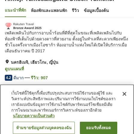
แนะนำที่พัก
ห้องพักและแพลนพัก
รีวิว
ข้อมูลเบื้องต้น
เพลิดเพลินไปกับการอาบน้ำร้อนที่ดีที่สุดในขณะที่เพลิดเพลินไปกับ
ท้องฟ้าที่เต็มไปด้วยดวงดาวที่สวยงาม ตั้งอยู่ในทำเลที่สะดวกเพียงหนึ่ง
ชั่วโมงครึ่งจากเมืองโอซาก้า ห้องอาบน้ำแห่งใหม่ได้เปิดให้บริการเมื่อ
เดือนธันวาคม ปี 2017
นครฮิเมจิ, เฮียวโกะ, ญี่ปุ่น
ดูบนแผนที่
ดีมาก
รีวิว:
907
4.2
เว็บไซต์นี้ใช้คุกกี้เพื่อปรับปรุงประสบการณ์ใช้งานของผู้ใช้ และ
สิ่งอำนวยความสะดวกในที่พัก
วิเคราะห์ประสิทธิภาพและปริมาณการใช้งานบนเว็บไซต์ของเรา
ที่จอดรถ
อ่างน้ำวน
เรายังแบ่งปันข้อมูลการใช้งานไซต์กับพาร์ทเนอร์โซเชียลมีเดีย
ซาวน่า
สปา/บิวตี้ซาลอน
การโฆษณาและพาร์ทเนอร์การวิเคราะห์ของเราอีกด้วย
นโยบายความเป็นส่วนตัว
หน้าแรก
ญี่ปุ่น
เฮียวโกะ
นครฮิเมจิ
ห้ามขายข้อมูลส่วนบุคคลของฉัน
ยอมรับทั้งหมด
ค้นหาห้องพัก
Himeji Yumesakigawa Onsen Yumenoi