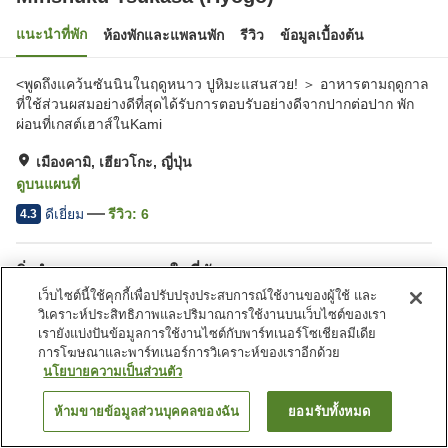
แนะนำที่พัก
ห้องพักและแพลนพัก
รีวิว
ข้อมูลเบื้องต้น
<พูดถึงแคว้นซันนินในฤดูหนาว ปูหิมะแสนสวย! ＞ อาหารตามฤดูกาล
ที่ใช้ส่วนผสมอย่างดีที่สุดได้รับการตอบรับอย่างดีจากปากต่อปาก พัก
ผ่อนที่เกสต์เฮาส์ในKami
เมืองคามิ, เฮียวโกะ, ญี่ปุ่น
ดูบนแผนที่
ดีเยี่ยม
รีวิว:
6
4.3
สิ่งอำนวยความสะดวกในที่พัก
เว็บไซต์นี้ใช้คุกกี้เพื่อปรับปรุงประสบการณ์ใช้งานของผู้ใช้ และ
ที่จอดรถ
ตู้จำหน่ายอัตโนมัติ
วิเคราะห์ประสิทธิภาพและปริมาณการใช้งานบนเว็บไซต์ของเรา
บริการรับส่ง
บริการส่งสินค้า
เรายังแบ่งปันข้อมูลการใช้งานไซต์กับพาร์ทเนอร์โซเชียลมีเดีย
การโฆษณาและพาร์ทเนอร์การวิเคราะห์ของเราอีกด้วย
นโยบายความเป็นส่วนตัว
หน้าแรก
ญี่ปุ่น
เฮียวโกะ
เมืองคามิ
Minshuku Tsukasa (Hyogo)
ห้ามขายข้อมูลส่วนบุคคลของฉัน
ยอมรับทั้งหมด
ค้นหาห้องพัก