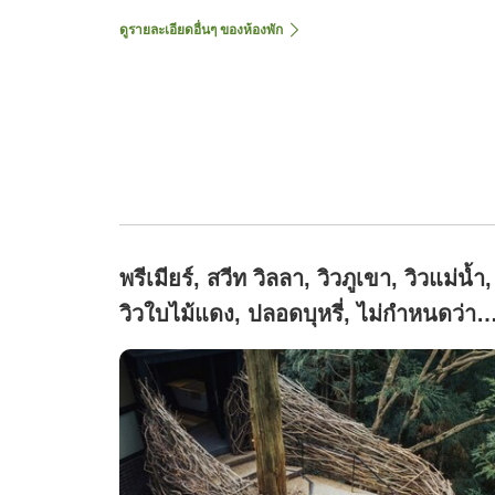
ดูรายละเอียดอื่นๆ ของห้องพัก
พรีเมียร์, สวีท วิลลา, วิวภูเขา, วิวแม่น้ำ,
วิวใบไม้แดง, ปลอดบุหรี่, ไม่กำหนดว่า
ปลอดบุหรี่หรือไม่ (วิลล่าพร้อมบ้านต้นไม
露天และซาวน่าอุณหภูมิต่ำ Corvo de
Ouro)