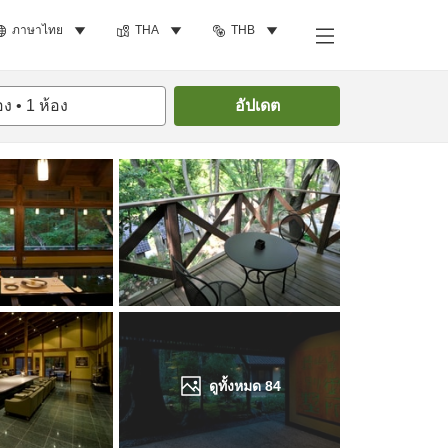
ภาษาไทย
THA
THB
ค้นหาห้องพัก
อง
•
1
ห้อง
อัปเดต
ดูทั้งหมด
84