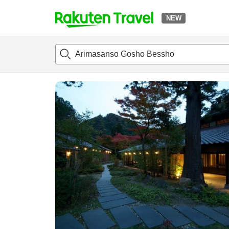
NEW
t
แนะนำที่พัก
ห้องพักและแพลนพัก
รีวิว
ไฮไลต์
สิ่่งอำนวยค
o
p
P
a
g
e
_
s
e
a
r
c
h