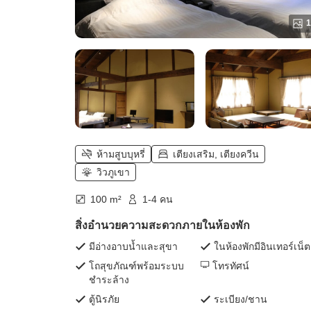
1
ห้ามสูบบุหรี่
เตียงเสริม, เตียงควีน
วิวภูเขา
100 m²
1-4 คน
สิ่งอำนวยความสะดวกภายในห้องพัก
มีอ่างอาบน้ำและสุขา
ในห้องพักมีอินเทอร์เน็ต
โถสุขภัณฑ์พร้อมระบบ
โทรทัศน์
ชำระล้าง
ตู้นิรภัย
ระเบียง/ชาน