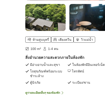
ห้ามสูบบุหรี่
เตียงควีน
วิวแม่น้ำ
100 m²
1-4 คน
สิ่งอำนวยความสะดวกภายในห้องพัก
มีอ่างอาบน้ำและสุขา
ในห้องพักมีอินเทอร์เน็ต
โถสุขภัณฑ์พร้อมระบบ
โทรทัศน์
ชำระล้าง
ตู้นิรภัย
ระเบียง/ชาน
ดูรายละเอียดอื่นๆ ของห้องพัก