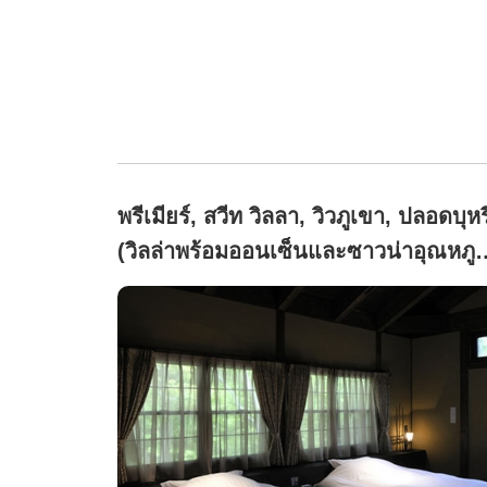
พรีเมียร์, สวีท วิลลา, วิวภูเขา, ปลอดบุหรี
(วิลล่าพร้อมออนเซ็นและซาวน่าอุณหภูม
ต่ำ・ยามาโซ)