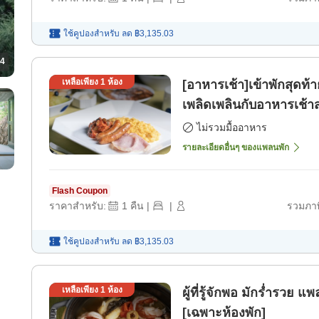
ใช้คูปองสำหรับ
ลด
฿3,135.03
4
เหลือเพียง
1
ห้อง
[อาหารเช้า]เข้าพักสุดท้
เพลิดเพลินกับอาหารเช้า
พัก]
ไม่รวมมื้ออาหาร
รายละเอียดอื่นๆ ของแพลนพัก
Flash Coupon
ราคาสำหรับ:
1
คืน
|
|
รวมภาษ
ใช้คูปองสำหรับ
ลด
฿3,135.03
เหลือเพียง
1
ห้อง
ผู้ที่รู้จักพอ มักร่ำรว
[เฉพาะห้องพัก]