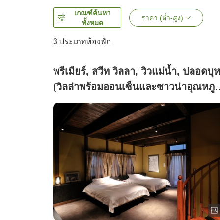
เกณฑ์ค้นหา
ราคา (ต่ำ-สูง)
ทั้งหมด
3
ประเภทห้องพัก
พรีเมียร์, สวีท วิลลา, วิวแม่น้ำ, ปลอดบุหร
(วิลล่าพร้อมออนเซ็นและซาวน่าอุณหภูม
ต่ำ ทาคิกาวะ)