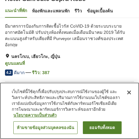
แนะนำที่พัก
ห้องพักและแพลนพัก
รีวิว
ข้อมูลเบื้องต้น
มีมาตรการป้องกันการติดเชื้อไวรัส CoVID-19 ด้วยระบบระบาย
อากาศอัตโนมัติ ปรับปรุงห้องทั้งหมดเมื่อเดือนมีนาคม 2019 ได้รับ
คะแนนสูงสำหรับเตียงที่มี Purveyor เสมือนราชวงศ์ของประเทศ
อังกฤษ
นครโกเบ, เฮียวโกะ, ญี่ปุ่น
ดูบนแผนที่
ดีมาก
รีวิว:
387
4.2
สิ่งอำนวยความสะดวกในที่พัก
เว็บไซต์นี้ใช้คุกกี้เพื่อปรับปรุงประสบการณ์ใช้งานของผู้ใช้ และ
วิเคราะห์ประสิทธิภาพและปริมาณการใช้งานบนเว็บไซต์ของเรา
ที่จอดรถ
สปา/บิวตี้ซาลอน
เรายังแบ่งปันข้อมูลการใช้งานไซต์กับพาร์ทเนอร์โซเชียลมีเดีย
ร้านอาหาร
ตู้จำหน่ายอัตโนมัติ
การโฆษณาและพาร์ทเนอร์การวิเคราะห์ของเราอีกด้วย
นโยบายความเป็นส่วนตัว
หน้าแรก
ญี่ปุ่น
เฮียวโกะ
นครโกเบ
ห้ามขายข้อมูลส่วนบุคคลของฉัน
ยอมรับทั้งหมด
Hotel Sunroute Sopra Kobe
ค้นหาห้องพัก