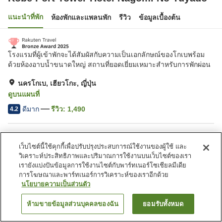
แนะนำที่พัก
ห้องพักและแพลนพัก
รีวิว
ข้อมูลเบื้องต้น
โรงแรมที่ผู้เข้าพักจะได้สัมผัสกับความเป็นเอกลักษณ์ของโกเบพร้อม
ด้วยห้องอาบน้ำขนาดใหญ่ สถานที่ยอดเยี่ยมเหมาะสำหรับการพักผ่อน
นครโกเบ, เฮียวโกะ, ญี่ปุ่น
ดูบนแผนที่
ดีมาก
รีวิว:
1,490
4.2
สิ่งอำนวยความสะดวกในที่พัก
เว็บไซต์นี้ใช้คุกกี้เพื่อปรับปรุงประสบการณ์ใช้งานของผู้ใช้ และ
ที่จอดรถ
อ่างหินร้อน
วิเคราะห์ประสิทธิภาพและปริมาณการใช้งานบนเว็บไซต์ของเรา
ซาวน่า
สปา/บิวตี้ซาลอน
เรายังแบ่งปันข้อมูลการใช้งานไซต์กับพาร์ทเนอร์โซเชียลมีเดีย
การโฆษณาและพาร์ทเนอร์การวิเคราะห์ของเราอีกด้วย
นโยบายความเป็นส่วนตัว
หน้าแรก
ญี่ปุ่น
เฮียวโกะ
นครโกเบ
Kobe Port Tower Hotel Nagomi No Yuyado
ห้ามขายข้อมูลส่วนบุคคลของฉัน
ยอมรับทั้งหมด
ค้นหาห้องพัก