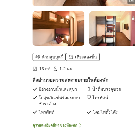
ห้ามสูบบุหรี่
เตียงสองชั้น
16 m²
1-2 คน
สิ่งอำนวยความสะดวกภายในห้องพัก
มีอ่างอาบน้ำและสุขา
น้ำดื่มบรรจุขวด
โถสุขภัณฑ์พร้อมระบบ
โทรทัศน์
ชำระล้าง
โทรศัพท์
โคมไฟตั้งโต๊ะ
ดูรายละเอียดอื่นๆ ของห้องพัก