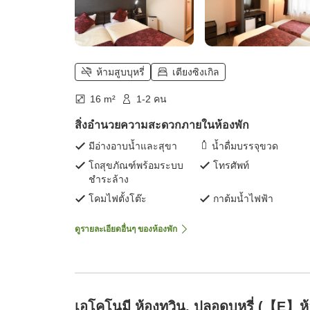
ห้ามสูบบุหรี่
เตียงซิงเกิล
16 m²
1-2 คน
สิ่งอำนวยความสะดวกภายในห้องพัก
มีอ่างอาบน้ำและสุขา
น้ำดื่มบรรจุขวด
โถสุขภัณฑ์พร้อมระบบ
โทรศัพท์
ชำระล้าง
โคมไฟตั้งโต๊ะ
กาต้มน้ำไฟฟ้า
ดูรายละเอียดอื่นๆ ของห้องพัก
เอโคโนมี ห้องทวิน, ปลอดบุหรี่ (【E】ห