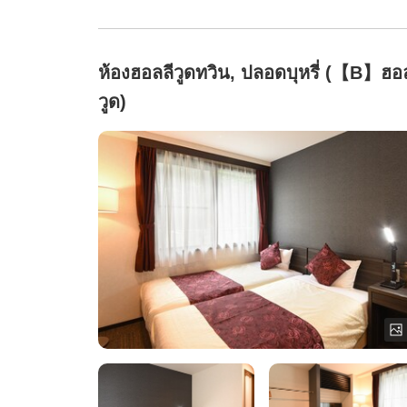
ห้องฮอลลีวูดทวิน, ปลอดบุหรี่ (【B】ฮอ
วูด)