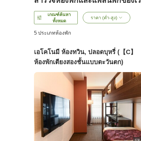
สำรวจห้องพักและแพลนพักของเ
เกณฑ์ค้นหา
ราคา (ต่ำ-สูง)
ทั้งหมด
5
ประเภทห้องพัก
เอโคโนมี ห้องทวิน, ปลอดบุหรี่ (【C】
ห้องพักเตียงสองชั้นแบบตะวันตก)