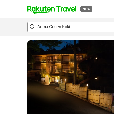
NEW
t
แนะนำที่พัก
ห้องพักและแพลนพัก
รีวิว
สิ่่งอำนวยความสะด
o
p
P
a
g
e
_
s
e
a
r
c
h