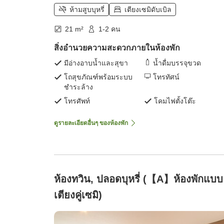
ห้ามสูบบุหรี่
เตียงเซมิดับเบิล
21 m²
1-2 คน
สิ่งอำนวยความสะดวกภายในห้องพัก
มีอ่างอาบน้ำและสุขา
น้ำดื่มบรรจุขวด
โถสุขภัณฑ์พร้อมระบบ
โทรทัศน์
ชำระล้าง
โทรศัพท์
โคมไฟตั้งโต๊ะ
ดูรายละเอียดอื่นๆ ของห้องพัก
ห้องทวิน, ปลอดบุหรี่ (【A】ห้องพักแบบ
เตียงคู่เซมิ)