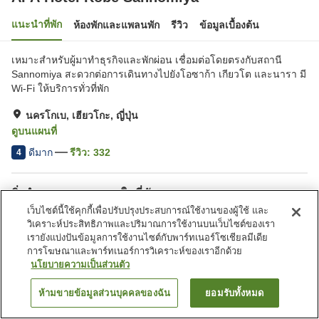
แนะนำที่พัก
ห้องพักและแพลนพัก
รีวิว
ข้อมูลเบื้องต้น
เหมาะสำหรับผู้มาทำธุรกิจและพักผ่อน เชื่อมต่อโดยตรงกับสถานี
Sannomiya สะดวกต่อการเดินทางไปยังโอซาก้า เกียวโต และนารา มี
Wi-Fi ให้บริการทั่วที่พัก
นครโกเบ, เฮียวโกะ, ญี่ปุ่น
ดูบนแผนที่
ดีมาก
รีวิว:
332
4
สิ่งอำนวยความสะดวกในที่พัก
เว็บไซต์นี้ใช้คุกกี้เพื่อปรับปรุงประสบการณ์ใช้งานของผู้ใช้ และ
ที่จอดรถ
สปา/บิวตี้ซาลอน
วิเคราะห์ประสิทธิภาพและปริมาณการใช้งานบนเว็บไซต์ของเรา
คาเฟ่
ตู้จำหน่ายอัตโนมัติ
เรายังแบ่งปันข้อมูลการใช้งานไซต์กับพาร์ทเนอร์โซเชียลมีเดีย
การโฆษณาและพาร์ทเนอร์การวิเคราะห์ของเราอีกด้วย
นโยบายความเป็นส่วนตัว
หน้าแรก
ญี่ปุ่น
เฮียวโกะ
นครโกเบ
APA Hotel Kobe Sannomiya
ห้ามขายข้อมูลส่วนบุคคลของฉัน
ยอมรับทั้งหมด
ค้นหาห้องพัก