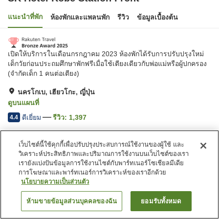
แนะนำที่พัก
ห้องพักและแพลนพัก
รีวิว
ข้อมูลเบื้องต้น
เปิดให้บริการในเดือนกรกฎาคม 2023 ห้องพักได้รับการปรับปรุงใหม่
เด็กวัยก่อนประถมศึกษาพักฟรีเมื่อใช้เตียงเดียวกับพ่อแม่หรือผู้ปกครอง
(จำกัดเด็ก 1 คนต่อเตียง)
นครโกเบ, เฮียวโกะ, ญี่ปุ่น
ดูบนแผนที่
ดีเยี่ยม
รีวิว:
1,397
4.4
เว็บไซต์นี้ใช้คุกกี้เพื่อปรับปรุงประสบการณ์ใช้งานของผู้ใช้ และ
สิ่งอำนวยความสะดวกในที่พัก
วิเคราะห์ประสิทธิภาพและปริมาณการใช้งานบนเว็บไซต์ของเรา
ที่จอดรถ
สปา/บิวตี้ซาลอน
เรายังแบ่งปันข้อมูลการใช้งานไซต์กับพาร์ทเนอร์โซเชียลมีเดีย
ร้านอาหาร
ตู้จำหน่ายอัตโนมัติ
การโฆษณาและพาร์ทเนอร์การวิเคราะห์ของเราอีกด้วย
นโยบายความเป็นส่วนตัว
หน้าแรก
ญี่ปุ่น
เฮียวโกะ
นครโกเบ
ห้ามขายข้อมูลส่วนบุคคลของฉัน
ยอมรับทั้งหมด
ค้นหาห้องพัก
SK Hotel Kobe Station Front