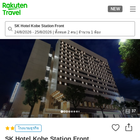
to
NEW
top
page
SK Hotel Kobe Station Front
24/8/2026
-
25/8/2026
|
ทั้งหมด 2 คน
|
จำนวน 1 ห้อง
37
โรงแรมธุรกิจ
SK Hotel Kobe Station Front