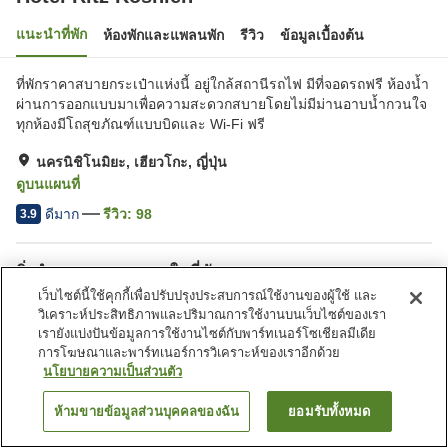
แนะนำที่พัก
ห้องพักและแพลนพัก
รีวิว
ข้อมูลเบื้องต้น
ที่พักราคาสบายกระเป๋าแห่งนี้ อยู่ใกล้สถานีรถไฟ มีที่จอดรถฟรี ห้องน้ำ
ผ่านการออกแบบมาเพื่อความสะดวกสบายโดยไม่มีม่านอาบน้ำกวนใจ
ทุกห้องมีโถสุขภัณฑ์แบบบิดและ Wi-Fi ฟรี
นครนิชิโนมิยะ, เฮียวโกะ, ญี่ปุ่น
ดูบนแผนที่
ดีมาก
รีวิว:
98
3.9
สิ่งอำนวยความสะดวกในที่พัก
เว็บไซต์นี้ใช้คุกกี้เพื่อปรับปรุงประสบการณ์ใช้งานของผู้ใช้ และ
ที่จอดรถ
บริการส่งสินค้า
วิเคราะห์ประสิทธิภาพและปริมาณการใช้งานบนเว็บไซต์ของเรา
รูมเซอร์วิส
บริการโทรปลุก
เรายังแบ่งปันข้อมูลการใช้งานไซต์กับพาร์ทเนอร์โซเชียลมีเดีย
การโฆษณาและพาร์ทเนอร์การวิเคราะห์ของเราอีกด้วย
นโยบายความเป็นส่วนตัว
หน้าแรก
ญี่ปุ่น
เฮียวโกะ
นครนิชิโนมิยะ
Hotel Ritz Koshien
ห้ามขายข้อมูลส่วนบุคคลของฉัน
ยอมรับทั้งหมด
ค้นหาห้องพัก