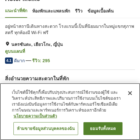
แนะนำที่พัก
ห้องพักและแพลนพัก
รีวิว
ข้อมูลเบื้องต้น
อยู่หน้าสถานีเดินทางสะดวก โรงแรมนี้เป็นที่นิยมมากในหมู่แขกสุภาพ
สตรี ทุกห้องมี Wi-Fi ฟรี
นครซันดะ, เฮียวโกะ, ญี่ปุ่น
ดูบนแผนที่
ดีมาก
รีวิว:
295
4.1
สิ่งอำนวยความสะดวกในที่พัก
สปา/บิวตี้ซาลอน
ร้านอาหาร
เว็บไซต์นี้ใช้คุกกี้เพื่อปรับปรุงประสบการณ์ใช้งานของผู้ใช้ และ
ตู้จำหน่ายอัตโนมัติ
บริการซักผ้า (มีค่าบริการ)
วิเคราะห์ประสิทธิภาพและปริมาณการใช้งานบนเว็บไซต์ของเรา
เรายังแบ่งปันข้อมูลการใช้งานไซต์กับพาร์ทเนอร์โซเชียลมีเดีย
การโฆษณาและพาร์ทเนอร์การวิเคราะห์ของเราอีกด้วย
หน้าแรก
ญี่ปุ่น
เฮียวโกะ
นครซันดะ
Hotel Melxe
นโยบายความเป็นส่วนตัว
ห้ามขายข้อมูลส่วนบุคคลของฉัน
ยอมรับทั้งหมด
ค้นหาห้องพัก