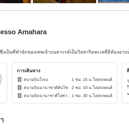
esso Amahara
ึ่งเป็นที่พำนักของเทพเจ้าบนสวรรค์เป็นวิลล่าริมทะเลที่มีห้องอาบ
การเดินทาง
ส
สนามบินโกเบ
1
ชม.
15
น.โดย
รถยนต์
สนามบินนานาชาติคันไซ
2
ชม.
10
น.โดย
รถยนต์
สนามบินนานาชาติโอซา
1
ชม.
30
น.โดย
รถยนต์
กะ
รา