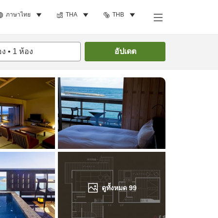
ภาษาไทย
THA
THB
ค้นหาห้องพัก
อง
•
1
ห้อง
อัปเดต
ดูทั้งหมด
99