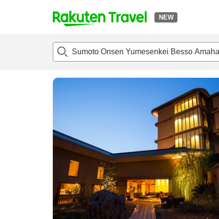
NEW
t
แนะนำที่พัก
ห้องพักและแพลนพัก
รีวิว
สิ่่งอำนวยความสะด
o
p
P
a
g
e
_
s
e
a
r
c
h