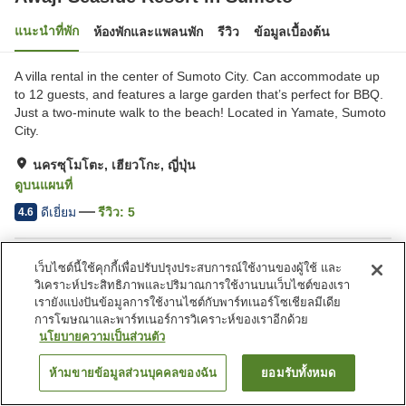
แนะนำที่พัก
ห้องพักและแพลนพัก
รีวิว
ข้อมูลเบื้องต้น
A villa rental in the center of Sumoto City. Can accommodate up
to 12 guests, and features a large garden that’s perfect for BBQ.
Just a two-minute walk to the beach! Located in Yamate, Sumoto
City.
นครซุโมโตะ, เฮียวโกะ, ญี่ปุ่น
ดูบนแผนที่
ดีเยี่ยม
รีวิว:
5
4.6
สิ่งอำนวยความสะดวกในที่พัก
เว็บไซต์นี้ใช้คุกกี้เพื่อปรับปรุงประสบการณ์ใช้งานของผู้ใช้ และ
วิเคราะห์ประสิทธิภาพและปริมาณการใช้งานบนเว็บไซต์ของเรา
ที่จอดรถ
พื้นที่นอกห้องพักรองรับสัตว์
เรายังแบ่งปันข้อมูลการใช้งานไซต์กับพาร์ทเนอร์โซเชียลมีเดีย
เลี้ยง
การโฆษณาและพาร์ทเนอร์การวิเคราะห์ของเราอีกด้วย
นโยบายความเป็นส่วนตัว
หน้าแรก
ญี่ปุ่น
เฮียวโกะ
นครซุโมโตะ
Awaji Seaside Resort in Sumoto
ห้ามขายข้อมูลส่วนบุคคลของฉัน
ยอมรับทั้งหมด
ค้นหาห้องพัก