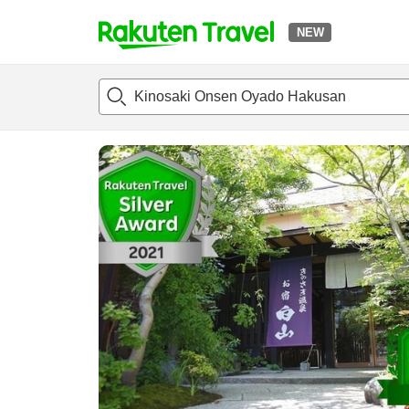
NEW
t
แนะนำที่พัก
ห้องพักและแพลนพัก
รีวิว
ไฮไลต์
สิ่่งอำนวยค
o
p
P
a
g
e
_
s
e
a
r
c
h