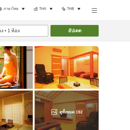
ภาษาไทย
THA
THB
ค้นหาห้องพัก
อง
•
1
ห้อง
อัปเดต
ดูทั้งหมด
192