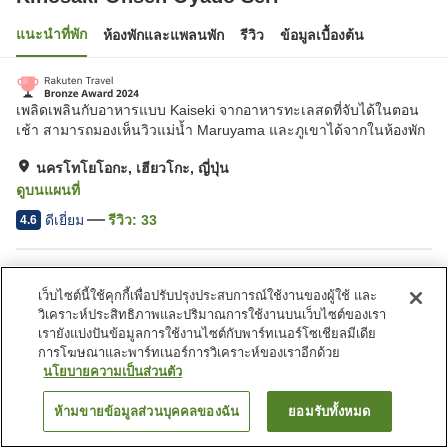
แนะนำที่พัก
ห้องพักและแพลนพัก
รีวิว
ข้อมูลเบื้องต้น
เพลิดเพลินกับอาหารแบบ Kaiseki จากอาหารทะเลสดที่จับได้ในตอน
เช้า สามารถมองเห็นวิวแม่น้ำ Maruyama และภูเขาได้จากในห้องพัก
นครโทโยโอกะ, เฮียวโกะ, ญี่ปุ่น
ดูบนแผนที่
ดีเยี่ยม
รีวิว:
33
4.6
สิ่งอำนวยความสะดวกในที่พัก
เว็บไซต์นี้ใช้คุกกี้เพื่อปรับปรุงประสบการณ์ใช้งานของผู้ใช้ และ
ที่จอดรถ
สปา/บิวตี้ซาลอน
วิเคราะห์ประสิทธิภาพและปริมาณการใช้งานบนเว็บไซต์ของเรา
คาเฟ่
ตู้จำหน่ายอัตโนมัติ
เรายังแบ่งปันข้อมูลการใช้งานไซต์กับพาร์ทเนอร์โซเชียลมีเดีย
การโฆษณาและพาร์ทเนอร์การวิเคราะห์ของเราอีกด้วย
นโยบายความเป็นส่วนตัว
หน้าแรก
ญี่ปุ่น
เฮียวโกะ
นครโทโยโอกะ
Kinosaki Onsen Oyado Seri
ห้ามขายข้อมูลส่วนบุคคลของฉัน
ยอมรับทั้งหมด
ค้นหาห้องพัก