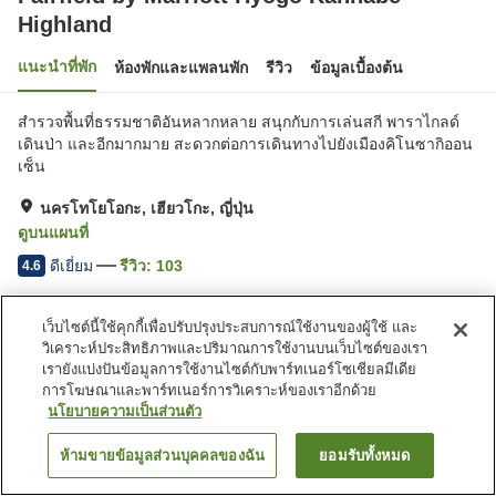
Highland
แนะนำที่พัก
ห้องพักและแพลนพัก
รีวิว
ข้อมูลเบื้องต้น
สำรวจพื้นที่ธรรมชาติอันหลากหลาย สนุกกับการเล่นสกี พาราไกลด์
เดินป่า และอีกมากมาย สะดวกต่อการเดินทางไปยังเมืองคิโนซากิออน
เซ็น
นครโทโยโอกะ, เฮียวโกะ, ญี่ปุ่น
ดูบนแผนที่
ดีเยี่ยม
รีวิว:
103
4.6
เว็บไซต์นี้ใช้คุกกี้เพื่อปรับปรุงประสบการณ์ใช้งานของผู้ใช้ และ
สิ่งอำนวยความสะดวกในที่พัก
วิเคราะห์ประสิทธิภาพและปริมาณการใช้งานบนเว็บไซต์ของเรา
Wi-Fi
เลานจ์
เรายังแบ่งปันข้อมูลการใช้งานไซต์กับพาร์ทเนอร์โซเชียลมีเดีย
ปลอดบุหรี่
ตู้จำหน่ายอัตโนมัติ
การโฆษณาและพาร์ทเนอร์การวิเคราะห์ของเราอีกด้วย
นโยบายความเป็นส่วนตัว
หน้าแรก
ญี่ปุ่น
เฮียวโกะ
นครโทโยโอกะ
ห้ามขายข้อมูลส่วนบุคคลของฉัน
ยอมรับทั้งหมด
ค้นหาห้องพัก
Fairfield by Marriott Hyogo Kannabe Highland