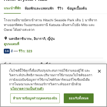
แนะนำที่พัก
ห้องพักและแพลนพัก
รีวิว
ข้อมูลเบื้องต้น
โรงแรมมีขายบัตรเข้าสวน Hitachi Seaside Park เดิน 1 นาทีจาก
ทางออกทิศตะวันออกของสถานี Katsuta เดินทางไปยัง Mito และ
Oarai ได้อย่างสะดวก
นครฮิตาชินากะ, อิบารากิ, ญี่ปุ่น
ดูบนแผนที่
ดี
รีวิว:
323
3.6
สิ่งอำนวยความสะดวกในที่พัก
เว็บไซต์นี้ใช้คุกกี้เพื่อปรับปรุงประสบการณ์ใช้งานของผู้ใช้ และ
ที่จอดรถ
สปา/บิวตี้ซาลอน
วิเคราะห์ประสิทธิภาพและปริมาณการใช้งานบนเว็บไซต์ของเรา
ร้านอาหาร
มุมอิซากายะ
เรายังแบ่งปันข้อมูลการใช้งานไซต์กับพาร์ทเนอร์โซเชียลมีเดีย
การโฆษณาและพาร์ทเนอร์การวิเคราะห์ของเราอีกด้วย
นโยบายความเป็นส่วนตัว
หน้าแรก
ญี่ปุ่น
อิบารากิ
นครฮิตาชินากะ
Hotel Crystal Plaza
ห้ามขายข้อมูลส่วนบุคคลของฉัน
ยอมรับทั้งหมด
ค้นหาห้องพัก