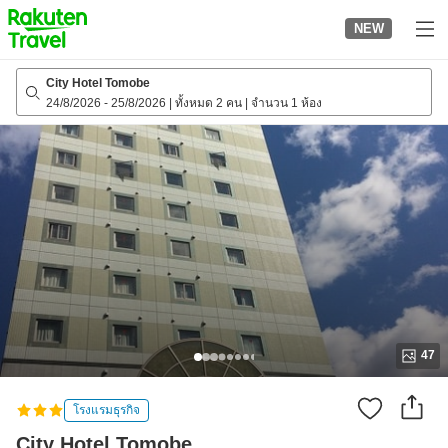
to
NEW
top
page
City Hotel Tomobe
24/8/2026
-
25/8/2026
|
ทั้งหมด 2 คน
|
จำนวน 1 ห้อง
47
โรงแรมธุรกิจ
City Hotel Tomobe