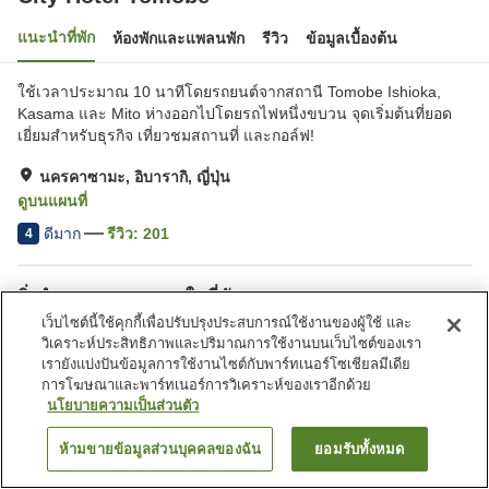
แนะนำที่พัก
ห้องพักและแพลนพัก
รีวิว
ข้อมูลเบื้องต้น
ใช้เวลาประมาณ 10 นาทีโดยรถยนต์จากสถานี Tomobe Ishioka,
Kasama และ Mito ห่างออกไปโดยรถไฟหนึ่งขบวน จุดเริ่มต้นที่ยอด
เยี่ยมสำหรับธุรกิจ เที่ยวชมสถานที่ และกอล์ฟ!
นครคาซามะ, อิบารากิ, ญี่ปุ่น
ดูบนแผนที่
ดีมาก
รีวิว:
201
4
สิ่งอำนวยความสะดวกในที่พัก
เว็บไซต์นี้ใช้คุกกี้เพื่อปรับปรุงประสบการณ์ใช้งานของผู้ใช้ และ
ที่จอดรถ
สปา/บิวตี้ซาลอน
วิเคราะห์ประสิทธิภาพและปริมาณการใช้งานบนเว็บไซต์ของเรา
ร้านอาหาร
ตู้จำหน่ายอัตโนมัติ
เรายังแบ่งปันข้อมูลการใช้งานไซต์กับพาร์ทเนอร์โซเชียลมีเดีย
การโฆษณาและพาร์ทเนอร์การวิเคราะห์ของเราอีกด้วย
นโยบายความเป็นส่วนตัว
หน้าแรก
ญี่ปุ่น
อิบารากิ
นครคาซามะ
City Hotel Tomobe
ห้ามขายข้อมูลส่วนบุคคลของฉัน
ยอมรับทั้งหมด
ค้นหาห้องพัก