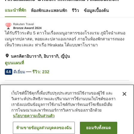
แนะนำที่พัก
ห้องพักและแพลนพัก
รีวิว
ข้อมูลเบื้องต้น
ได้รับรีวิวระดับ 5 ดาวในเรื่องเมนูอาหารของโรงแรม ภูมิใจนำเสนอ
เมนูจากปลาสด, หอยและปลาแองเกลอร์ ภายในห้องพักสามารถมอง
เห็นวิวทะเลและ ท่าเรือ Hirakata ได้แบบพาโนรามา
นครคิตาอิบารากิ, อิบารากิ, ญี่ปุ่น
ดูบนแผนที่
ดีเยี่ยม
รีวิว:
232
4.6
สิ่งอำนวยความสะดวกในที่พัก
เว็บไซต์นี้ใช้คุกกี้เพื่อปรับปรุงประสบการณ์ใช้งานของผู้ใช้ และ
ที่จอดรถ
ห้องจัดเลี้ยง
วิเคราะห์ประสิทธิภาพและปริมาณการใช้งานบนเว็บไซต์ของเรา
ห้องอาบน้ำใหญ่ (มีบ่อน้ำพุ
บริการโทรปลุก
เรายังแบ่งปันข้อมูลการใช้งานไซต์กับพาร์ทเนอร์โซเชียลมีเดีย
ร้อน)
การโฆษณาและพาร์ทเนอร์การวิเคราะห์ของเราอีกด้วย
นโยบายความเป็นส่วนตัว
หน้าแรก
ญี่ปุ่น
อิบารากิ
นครคิตาอิบารากิ
ห้ามขายข้อมูลส่วนบุคคลของฉัน
ยอมรับทั้งหมด
ค้นหาห้องพัก
Hirakatako Onsen Minshuku Akatsukien