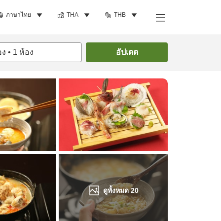
ภาษาไทย
THA
THB
ค้นหาห้องพัก
อง
•
1
ห้อง
อัปเดต
ดูทั้งหมด
20