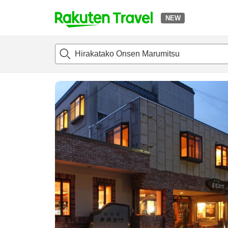
NEW
t
แนะนำที่พัก
ห้องพักและแพลนพัก
รีวิว
สิ่่งอำนวยความสะด
o
p
P
a
g
e
_
s
e
a
r
c
h