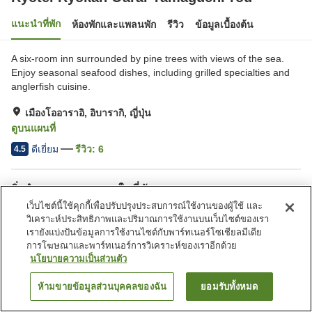
แนะนำที่พัก
ห้องพักและแพลนพัก
รีวิว
ข้อมูลเบื้องต้น
A six-room inn surrounded by pine trees with views of the sea.
Enjoy seasonal seafood dishes, including grilled specialties and
anglerfish cuisine.
เมืองโออาราอิ, อิบารากิ, ญี่ปุ่น
ดูบนแผนที่
ดีเยี่ยม
รีวิว:
6
4.5
สิ่งอำนวยความสะดวกในที่พัก
เว็บไซต์นี้ใช้คุกกี้เพื่อปรับปรุงประสบการณ์ใช้งานของผู้ใช้ และ
ที่จอดรถ
ซาวน่า
วิเคราะห์ประสิทธิภาพและปริมาณการใช้งานบนเว็บไซต์ของเรา
สปา/บิวตี้ซาลอน
ร้านอาหาร
เรายังแบ่งปันข้อมูลการใช้งานไซต์กับพาร์ทเนอร์โซเชียลมีเดีย
การโฆษณาและพาร์ทเนอร์การวิเคราะห์ของเราอีกด้วย
นโยบายความเป็นส่วนตัว
หน้าแรก
ญี่ปุ่น
อิบารากิ
เมืองโออาราอิ
Ryotei Ryokan Oarai Yamaguchi-rou
ห้ามขายข้อมูลส่วนบุคคลของฉัน
ยอมรับทั้งหมด
ค้นหาห้องพัก