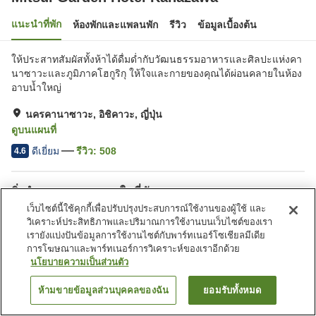
แนะนำที่พัก
ห้องพักและแพลนพัก
รีวิว
ข้อมูลเบื้องต้น
ให้ประสาทสัมผัสทั้งห้าได้ดื่มด่ำกับวัฒนธรรมอาหารและศิลปะแห่งคา
นาซาวะและภูมิภาคโฮกูริกุ ให้ใจและกายของคุณได้ผ่อนคลายในห้อง
อาบน้ำใหญ่
นครคานาซาวะ, อิชิคาวะ, ญี่ปุ่น
ดูบนแผนที่
ดีเยี่ยม
รีวิว:
508
4.6
สิ่งอำนวยความสะดวกในที่พัก
เว็บไซต์นี้ใช้คุกกี้เพื่อปรับปรุงประสบการณ์ใช้งานของผู้ใช้ และ
ร้านอาหาร
ตู้จำหน่ายอัตโนมัติ
วิเคราะห์ประสิทธิภาพและปริมาณการใช้งานบนเว็บไซต์ของเรา
ห้องอาบน้ำใหญ่
บริการส่งสินค้า
เรายังแบ่งปันข้อมูลการใช้งานไซต์กับพาร์ทเนอร์โซเชียลมีเดีย
การโฆษณาและพาร์ทเนอร์การวิเคราะห์ของเราอีกด้วย
นโยบายความเป็นส่วนตัว
หน้าแรก
ญี่ปุ่น
อิชิคาวะ
นครคานาซาวะ
Mitsui Garden Hotel Kanazawa
ห้ามขายข้อมูลส่วนบุคคลของฉัน
ยอมรับทั้งหมด
ค้นหาห้องพัก