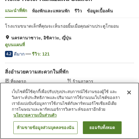
แนะนำที่พัก
ห้องพักและแพลนพัก
รีวิว
ข้อมูลเบื้องต้น
โรงแรมขนาดเล็กที่คุณจะเห็นรอยยิ้มเมื่อคุณผ่านประตูโกมอน
นครคานาซาวะ, อิชิคาวะ, ญี่ปุ่น
ดูบนแผนที่
ดีมาก
รีวิว:
121
4.2
สิ่งอำนวยความสะดวกในที่พัก
ที่จอดรถ
ร้านอาหาร
ตู้จำหน่ายอัตโนมัติ
บริการซักผ้า (มีค่าบริการ)
เว็บไซต์นี้ใช้คุกกี้เพื่อปรับปรุงประสบการณ์ใช้งานของผู้ใช้ และ
วิเคราะห์ประสิทธิภาพและปริมาณการใช้งานบนเว็บไซต์ของเรา
หน้าแรก
ญี่ปุ่น
อิชิคาวะ
นครคานาซาวะ
เรายังแบ่งปันข้อมูลการใช้งานไซต์กับพาร์ทเนอร์โซเชียลมีเดีย
Koko Hotel Kanazawa Station
การโฆษณาและพาร์ทเนอร์การวิเคราะห์ของเราอีกด้วย
นโยบายความเป็นส่วนตัว
ห้ามขายข้อมูลส่วนบุคคลของฉัน
ยอมรับทั้งหมด
ค้นหาห้องพัก