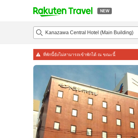
NEW
t
แนะนำที่พัก
ห้องพักและแพลนพัก
รีวิว
ไฮไลต์
สิ่่งอำนวยค
o
p
P
a
ที่พักนี้ยังไม่สามารถเข้าพักได้ ณ ขณะนี้
g
e
_
s
e
a
r
c
h