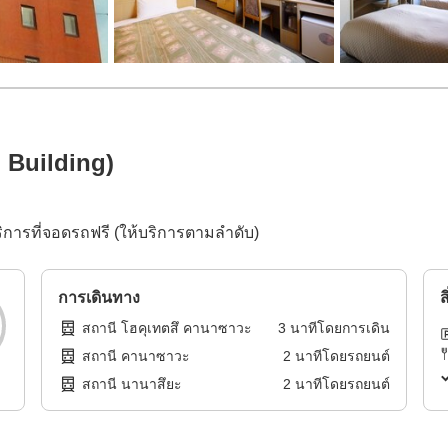
 Building)
การที่จอดรถฟรี (ให้บริการตามลำดับ)
การเดินทาง
ส
สถานี โฮคุเทตสึ คานาซาวะ
3
นาทีโดย
การเดิน
สถานี คานาซาวะ
2
นาทีโดย
รถยนต์
สถานี นานาสึยะ
2
นาทีโดย
รถยนต์