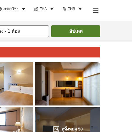
ภาษาไทย
THA
THB
ค้นหาห้องพัก
อง
•
1
ห้อง
อัปเดต
ดูทั้งหมด
50