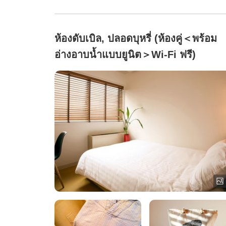
ห้องดับเบิล, ปลอดบุหรี่ (ห้องคู่＜พร้อม
อ่างอาบน้ำแบบยูนิต＞Wi-Fi ฟรี)