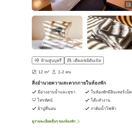
ห้ามสูบบุหรี่
เตียงเซมิดับเบิล
12 m²
1-2 คน
สิ่งอำนวยความสะดวกภายในห้องพัก
มีอ่างอาบน้ำและสุขา
ในห้องพักมีอินเทอร์เน็ต
โทรทัศน์
โต๊ะทำงาน
ผ้าปูที่นอน
กาต้มน้ำไฟฟ้า
ดูรายละเอียดอื่นๆ ของห้องพัก