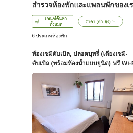
สำรวจห้องพักและแพลนพักของเ
เกณฑ์ค้นหา
ราคา (ต่ำ-สูง)
ทั้งหมด
6
ประเภทห้องพัก
ห้องเซมิดับเบิล, ปลอดบุหรี่ (เตียงเซมิ-
ดับเบิล (พร้อมห้องน้ำแบบยูนิต) ฟรี Wi-