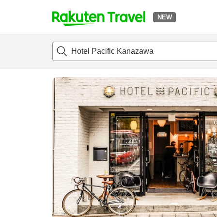
NEW
t
แนะนำที่พัก
ห้องพักและแพลนพัก
รีวิว
ไฮไลต์
สิ่่งอำนวยค
o
p
P
a
g
e
_
s
e
a
r
c
h