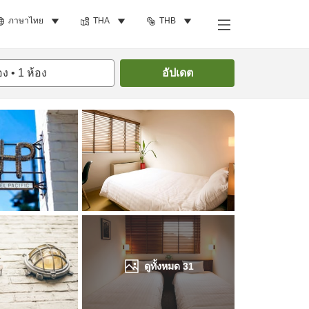
ภาษาไทย
THA
THB
ค้นหาห้องพัก
อง
•
1
ห้อง
อัปเดต
ดูทั้งหมด
31