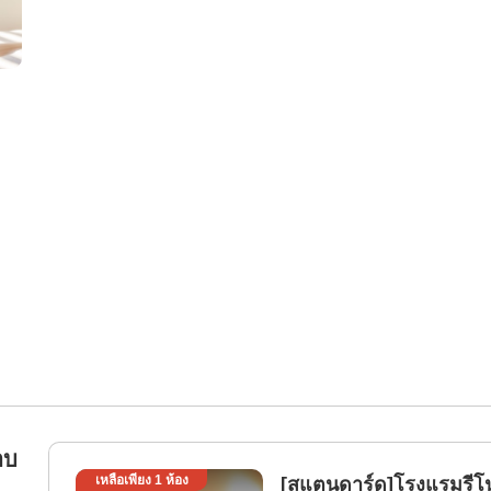
าบ
เหลือเพียง
1
ห้อง
[สแตนดาร์ด]โรงแรมรีโน