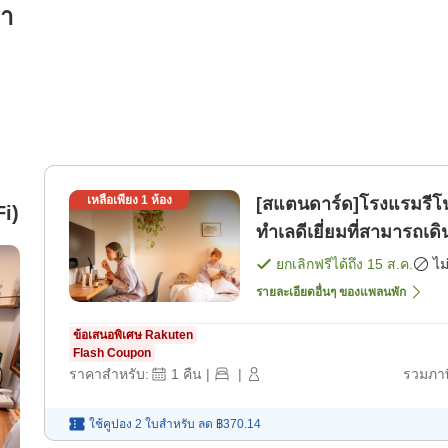
รา
เหลือเพียง
1
ห้อง
[สแตนดาร์ด]โรงแรมรีโน
Fi)
ทำเลดีเยี่ยมที่สามารถเด
[เฉพาะห้องพัก]
ยกเลิกฟรีได้ถึง
15 ส.ค.
ไม
รายละเอียดอื่นๆ ของแพลนพัก
ข้อเสนอพิเศษ Rakuten
Flash Coupon
ราคาสำหรับ:
1
คืน
|
|
รวมภาษ
ใช้คูปอง 2 ใบสำหรับ
ลด
฿370.14