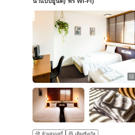
น้ำแบบยูนิต) ฟรี Wi-Fi)
ห้ามสูบบุหรี่
เตียงซิงเกิล