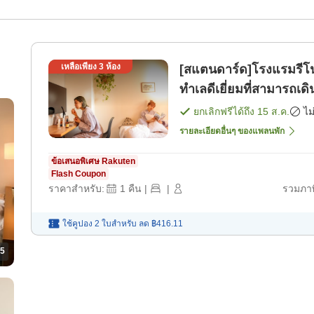
เหลือเพียง
3
ห้อง
[สแตนดาร์ด]โรงแรมรีโน
ทำเลดีเยี่ยมที่สามารถเด
[เฉพาะห้องพัก]
ยกเลิกฟรีได้ถึง
15 ส.ค.
ไม
รายละเอียดอื่นๆ ของแพลนพัก
ข้อเสนอพิเศษ Rakuten
Flash Coupon
ราคาสำหรับ:
1
คืน
|
|
รวมภาษ
ใช้คูปอง 2 ใบสำหรับ
ลด
฿416.11
5