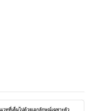
เวทที่เต็มไปด้วยเอกลักษณ์เฉพาะตัว