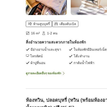
ห้ามสูบบุหรี่
เตียงดับเบิล
16 m²
1-2 คน
สิ่งอำนวยความสะดวกภายในห้องพัก
มีอ่างอาบน้ำและสุขา
ในห้องพักมีอินเทอร์เน็ต
โทรทัศน์
โต๊ะทำงาน
ผ้าปูที่นอน
กาต้มน้ำไฟฟ้า
ดูรายละเอียดอื่นๆ ของห้องพัก
ห้องทวิน, ปลอดบุหรี่ (ทวิน (พร้อมห้องอ