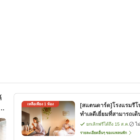
์
เหลือเพียง
1
ห้อง
[สแตนดาร์ด]โรงแรมรีโน
)
ทำเลดีเยี่ยมที่สามารถเด
[เฉพาะห้องพัก]
ยกเลิกฟรีได้ถึง
15 ส.ค.
ไม
รายละเอียดอื่นๆ ของแพลนพัก