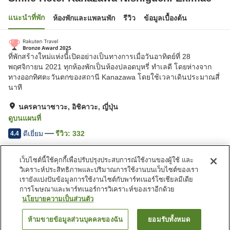
แนะนำที่พัก
ห้องพักและแพลนพัก
รีวิว
ข้อมูลเบื้องต้น
ที่พักสร้างใหม่แห่งนี้้เปิดอย่างเป็นทางการเมื่อวันอาทิตย์ที่ 28
พฤศจิกายน 2021 ทุกห้องพักเป็นห้องปลอดบุหรี่ ทำเลดี โดยห่างจาก
ทางออกทิศตะวันตกของสถานี Kanazawa โดยใช้เวลาเดินประมาณสี่
นาที
นครคานาซาวะ, อิชิคาวะ, ญี่ปุ่น
ดูบนแผนที่
ดีเยี่ยม
รีวิว:
332
4.4
เว็บไซต์นี้ใช้คุกกี้เพื่อปรับปรุงประสบการณ์ใช้งานของผู้ใช้ และ
สิ่งอำนวยความสะดวกในที่พัก
วิเคราะห์ประสิทธิภาพและปริมาณการใช้งานบนเว็บไซต์ของเรา
Wi-Fi
ร้านอาหาร
เรายังแบ่งปันข้อมูลการใช้งานไซต์กับพาร์ทเนอร์โซเชียลมีเดีย
ตู้จำหน่ายอัตโนมัติ
บริการซักผ้า (มีค่าบริการ)
การโฆษณาและพาร์ทเนอร์การวิเคราะห์ของเราอีกด้วย
นโยบายความเป็นส่วนตัว
หน้าแรก
ญี่ปุ่น
อิชิคาวะ
นครคานาซาวะ
ห้ามขายข้อมูลส่วนบุคคลของฉัน
ยอมรับทั้งหมด
ค้นหาห้องพัก
Smile Hotel Kanazawa Nishiguchi Ekimae