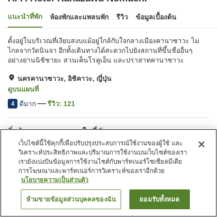
แนะนำที่พัก
ห้องพักและแพลนพัก
รีวิว
ข้อมูลเบื้องต้น
ตั้งอยู่ในบริเวณที่เงียบสงบแม้อยู่ใกล้กับใจกลางเมืองคานาซาวะ ไม่
ไกลจากวัดนินจา อีกทั้งเดินทางได้สะดวกไปยังสถานที่ขึ้นชื่ออื่นๆ
อย่างย่านนิชิชายะ สวนเค็นโรคูเอ็น และปราสาทคานาซาวะ
นครคานาซาวะ, อิชิคาวะ, ญี่ปุ่น
ดูบนแผนที่
ดีมาก
รีวิว:
121
4
สิ่งอำนวยความสะดวกในที่พัก
เว็บไซต์นี้ใช้คุกกี้เพื่อปรับปรุงประสบการณ์ใช้งานของผู้ใช้ และ
ที่จอดรถ
สปา/บิวตี้ซาลอน
วิเคราะห์ประสิทธิภาพและปริมาณการใช้งานบนเว็บไซต์ของเรา
ร้านอาหาร
ตู้จำหน่ายอัตโนมัติ
เรายังแบ่งปันข้อมูลการใช้งานไซต์กับพาร์ทเนอร์โซเชียลมีเดีย
การโฆษณาและพาร์ทเนอร์การวิเคราะห์ของเราอีกด้วย
นโยบายความเป็นส่วนตัว
หน้าแรก
ญี่ปุ่น
อิชิคาวะ
นครคานาซาวะ
APA Hotel Kanazawa Nomachi
ห้ามขายข้อมูลส่วนบุคคลของฉัน
ยอมรับทั้งหมด
ค้นหาห้องพัก