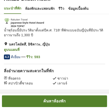
แนะนำที่พัก
ห้องพักและแพลนพัก
รีวิว
ข้อมูลเบื้องต้น
น้ำพุร้อนนี้มีประวัติมาตั้งแต่ปีค.ศ. 718! ที่พักแบบฉบับญี่ปุ่นที่มีประวัติ
ยาวนานถึง 1,300 ปี
นครโคมัตสึ, อิชิคาวะ, ญี่ปุ่น
ดูบนแผนที่
ดีเยี่ยม
รีวิว:
593
4.3
สิ่งอำนวยความสะดวกในที่พัก
ที่จอดรถ
ซาวน่า
สปา/บิวตี้ซาลอน
เลานจ์
หน้าแรก
ญี่ปุ่น
อิชิคาวะ
นครโคมัตสึ
Awazu Onsen Hoshi
ค้นหาห้องพัก