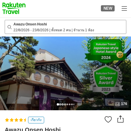
to
NEW
top
page
Awazu Onsen Hoshi
22/8/2026
-
23/8/2026
|
ทั้งหมด 2 คน
|
จำนวน 1 ห้อง
176
เรียวกัง
Awazu Onsen Hoshi