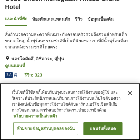
Hotel
แนะนำที่พัก
ห้องพักและแพลนพัก
รีวิว
ข้อมูลเบื้องต้น
สิ่งอำนวยความสะดวกที่เหมาะกับครอบครัวรวมถึงสวนสำหรับเด็ก
ขนาดใหญ่ น้ำพุร้อนธรรมชาติที่เป็นที่นิยมของเราที่มีน้ำพุร้อนที่มา
จากแหล่งธรรมชาติโดยตรง
นครโคมัตสึ, อิชิคาวะ, ญี่ปุ่น
ดูบนแผนที่
ดี
รีวิว:
323
3.8
เว็บไซต์นี้ใช้คุกกี้เพื่อปรับปรุงประสบการณ์ใช้งานของผู้ใช้ และ
สิ่งอำนวยความสะดวกในที่พัก
วิเคราะห์ประสิทธิภาพและปริมาณการใช้งานบนเว็บไซต์ของเรา
ที่จอดรถ
สปา/บิวตี้ซาลอน
เรายังแบ่งปันข้อมูลการใช้งานไซต์กับพาร์ทเนอร์โซเชียลมีเดีย
ร้านอาหาร
ร้านค้า
การโฆษณาและพาร์ทเนอร์การวิเคราะห์ของเราอีกด้วย
นโยบายความเป็นส่วนตัว
หน้าแรก
ญี่ปุ่น
อิชิคาวะ
นครโคมัตสึ
ห้ามขายข้อมูลส่วนบุคคลของฉัน
ยอมรับทั้งหมด
ค้นหาห้องพัก
Oedo Onsen Monogatari Awazu Grand Hotel