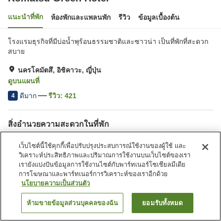
แนะนำที่พัก
ห้องพักและแพลนพัก
รีวิว
ข้อมูลเบื้องต้น
โรงแรมธุรกิจที่มีบ่อน้ำพุร้อนธรรมชาติและซาวน่า เป็นที่พักที่สะดวก
สบาย
นครโคมัตสึ, อิชิคาวะ, ญี่ปุ่น
ดูบนแผนที่
ดีมาก
รีวิว:
421
4
สิ่งอำนวยความสะดวกในที่พัก
ที่จอดรถ
ซาวน่า
เว็บไซต์นี้ใช้คุกกี้เพื่อปรับปรุงประสบการณ์ใช้งานของผู้ใช้ และ
ร้านอาหาร
ตู้จำหน่ายอัตโนมัติ
วิเคราะห์ประสิทธิภาพและปริมาณการใช้งานบนเว็บไซต์ของเรา
เรายังแบ่งปันข้อมูลการใช้งานไซต์กับพาร์ทเนอร์โซเชียลมีเดีย
การโฆษณาและพาร์ทเนอร์การวิเคราะห์ของเราอีกด้วย
หน้าแรก
ญี่ปุ่น
อิชิคาวะ
นครโคมัตสึ
Komatsu Green Hotel
นโยบายความเป็นส่วนตัว
ห้ามขายข้อมูลส่วนบุคคลของฉัน
ยอมรับทั้งหมด
ค้นหาห้องพัก