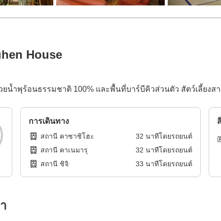
ruhen House
ยน้ำพุร้อนธรรมชาติ 100% และพื้นที่บาร์บีคิวส่วนตัว สัตว์เลี้ยงส
การเดินทาง
ส
สถานี คาซาชิโฮะ
32
นาทีโดย
รถยนต์
สถานี คาเนมารุ
32
นาทีโดย
รถยนต์
สถานี ชิจิ
33
นาทีโดย
รถยนต์
รา