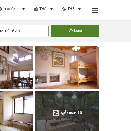
ภาษาไทย
THA
THB
ค้นหาห้องพัก
อง
•
1
ห้อง
อัปเดต
ดูทั้งหมด
10