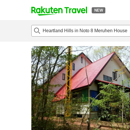
NEW
t
แนะนำที่พัก
ห้องพักและแพลนพัก
รีวิว
สิ่่งอำนวยความสะด
o
p
P
a
g
e
_
s
e
a
r
c
h