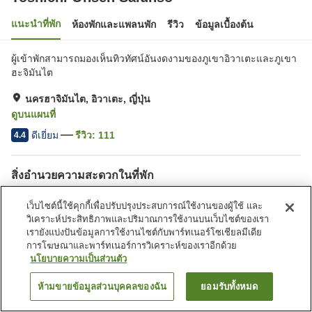
แนะนำที่พัก
ห้องพักและแพลนพัก
รีวิว
ข้อมูลเบื้องต้น
ผู้เข้าพักสามารถมองเห็นทิวทัศน์อันงดงามของภูเขาอิวาเตะและภูเขา
ฮะจิมันไต
นครฮาจิมันไต, อิวาเตะ, ญี่ปุ่น
ดูบนแผนที่
ดีเยี่ยม
รีวิว:
111
4.4
สิ่งอำนวยความสะดวกในที่พัก
ที่จอดรถ
ร้านอาหาร
เว็บไซต์นี้ใช้คุกกี้เพื่อปรับปรุงประสบการณ์ใช้งานของผู้ใช้ และ
ร้านค้า
ห้องจัดเลี้ยง
วิเคราะห์ประสิทธิภาพและปริมาณการใช้งานบนเว็บไซต์ของเรา
เรายังแบ่งปันข้อมูลการใช้งานไซต์กับพาร์ทเนอร์โซเชียลมีเดีย
การโฆษณาและพาร์ทเนอร์การวิเคราะห์ของเราอีกด้วย
หน้าแรก
ญี่ปุ่น
อิวาเตะ
นครฮาจิมันไต
นโยบายความเป็นส่วนตัว
Toshichi Onsen Saiunso
ห้ามขายข้อมูลส่วนบุคคลของฉัน
ยอมรับทั้งหมด
ค้นหาห้องพัก