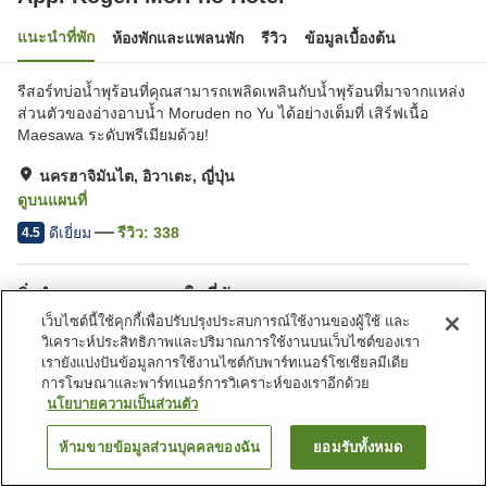
แนะนำที่พัก
ห้องพักและแพลนพัก
รีวิว
ข้อมูลเบื้องต้น
รีสอร์ทบ่อน้ำพุร้อนที่คุณสามารถเพลิดเพลินกับน้ำพุร้อนที่มาจากแหล่ง
ส่วนตัวของอ่างอาบน้ำ Moruden no Yu ได้อย่างเต็มที่ เสิร์ฟเนื้อ
Maesawa ระดับพรีเมียมด้วย!
นครฮาจิมันไต, อิวาเตะ, ญี่ปุ่น
ดูบนแผนที่
ดีเยี่ยม
รีวิว:
338
4.5
สิ่งอำนวยความสะดวกในที่พัก
เว็บไซต์นี้ใช้คุกกี้เพื่อปรับปรุงประสบการณ์ใช้งานของผู้ใช้ และ
ซาวน่า
ร้านอาหาร
วิเคราะห์ประสิทธิภาพและปริมาณการใช้งานบนเว็บไซต์ของเรา
ร้านค้า
ห้องประชุม
เรายังแบ่งปันข้อมูลการใช้งานไซต์กับพาร์ทเนอร์โซเชียลมีเดีย
การโฆษณาและพาร์ทเนอร์การวิเคราะห์ของเราอีกด้วย
นโยบายความเป็นส่วนตัว
หน้าแรก
ญี่ปุ่น
อิวาเตะ
นครฮาจิมันไต
Appi Kogen Mori no Hotel
ห้ามขายข้อมูลส่วนบุคคลของฉัน
ยอมรับทั้งหมด
ค้นหาห้องพัก