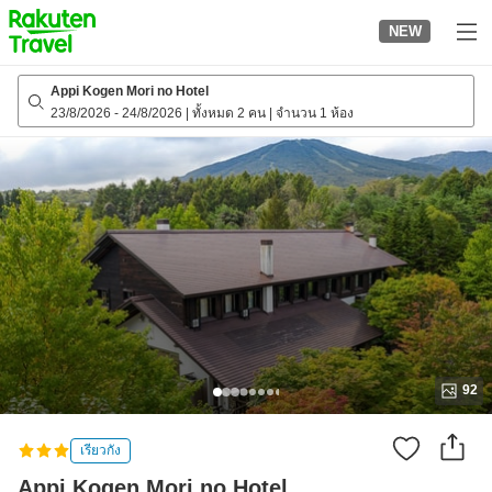
to
NEW
top
page
Appi Kogen Mori no Hotel
23/8/2026
-
24/8/2026
|
ทั้งหมด 2 คน
|
จำนวน 1 ห้อง
92
เรียวกัง
Appi Kogen Mori no Hotel