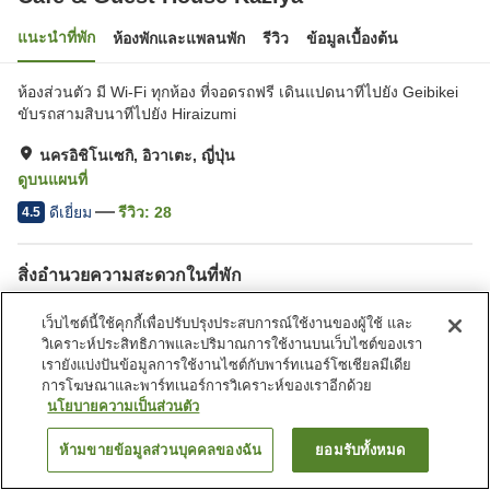
แนะนำที่พัก
ห้องพักและแพลนพัก
รีวิว
ข้อมูลเบื้องต้น
ห้องส่วนตัว มี Wi-Fi ทุกห้อง ที่จอดรถฟรี เดินแปดนาทีไปยัง Geibikei
ขับรถสามสิบนาทีไปยัง Hiraizumi
นครอิชิโนเซกิ, อิวาเตะ, ญี่ปุ่น
ดูบนแผนที่
ดีเยี่ยม
รีวิว:
28
4.5
สิ่งอำนวยความสะดวกในที่พัก
ที่จอดรถ
คาเฟ่
เว็บไซต์นี้ใช้คุกกี้เพื่อปรับปรุงประสบการณ์ใช้งานของผู้ใช้ และ
วิเคราะห์ประสิทธิภาพและปริมาณการใช้งานบนเว็บไซต์ของเรา
หน้าแรก
ญี่ปุ่น
อิวาเตะ
นครอิชิโนเซกิ
เรายังแบ่งปันข้อมูลการใช้งานไซต์กับพาร์ทเนอร์โซเชียลมีเดีย
Cafe & Guest House Kaziya
การโฆษณาและพาร์ทเนอร์การวิเคราะห์ของเราอีกด้วย
นโยบายความเป็นส่วนตัว
ห้ามขายข้อมูลส่วนบุคคลของฉัน
ยอมรับทั้งหมด
ค้นหาห้องพัก