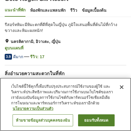
แนะนำที่พัก
ห้องพักและแพลนพัก
รีวิว
ข้อมูลเบื้องต้น
รีสอร์ทหิมะมีหิมะตกที่ดีที่สุดในญี่ปุ่น ภูมิใจเสนอพื้นที่ต้นไม้ที่กว้าง
ขวางและหิมะผงหนัก!
นครคิตากามิ, อิวาเตะ, ญี่ปุ่น
ดูบนแผนที่
ดีมาก
รีวิว:
17
3.9
สิ่งอำนวยความสะดวกในที่พัก
ที่จอดรถ
ซาวน่า
เว็บไซต์นี้ใช้คุกกี้เพื่อปรับปรุงประสบการณ์ใช้งานของผู้ใช้ และ
ร้านอาหาร
บาร์
วิเคราะห์ประสิทธิภาพและปริมาณการใช้งานบนเว็บไซต์ของเรา
เรายังแบ่งปันข้อมูลการใช้งานไซต์กับพาร์ทเนอร์โซเชียลมีเดีย
การโฆษณาและพาร์ทเนอร์การวิเคราะห์ของเราอีกด้วย
หน้าแรก
ญี่ปุ่น
อิวาเตะ
นครคิตากามิ
Geto Kogen Ski Resort
นโยบายความเป็นส่วนตัว
ห้ามขายข้อมูลส่วนบุคคลของฉัน
ยอมรับทั้งหมด
ค้นหาห้องพัก