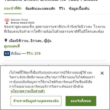
แนะนำที่พัก
ห้องพักและแพลนพัก
รีวิว
ข้อมูลเบื้องต้น
ช่องเขายูดะออนเซ็น อุทยานธรรมชาติประจำจังหวัดอิวาเตะ โรงแรม
ที่เงียบสงบริมลำธารใสที่รายล้อมไปด้วยธรรมชาติที่ไม่มีใครแตะต้อง
เมืองนิชิวางะ, อิวาเตะ, ญี่ปุ่น
ดูบนแผนที่
ดีเยี่ยม
รีวิว:
279
4.5
สิ่งอำนวยความสะดวกในที่พัก
เว็บไซต์นี้ใช้คุกกี้เพื่อปรับปรุงประสบการณ์ใช้งานของผู้ใช้ และ
ที่จอดรถ
ตู้จำหน่ายอัตโนมัติ
วิเคราะห์ประสิทธิภาพและปริมาณการใช้งานบนเว็บไซต์ของเรา
ร้านค้า
ห้องจัดเลี้ยง
เรายังแบ่งปันข้อมูลการใช้งานไซต์กับพาร์ทเนอร์โซเชียลมีเดีย
การโฆษณาและพาร์ทเนอร์การวิเคราะห์ของเราอีกด้วย
นโยบายความเป็นส่วนตัว
หน้าแรก
ญี่ปุ่น
อิวาเตะ
เมืองนิชิวางะ
Yukawa Onsen Shikisai no Yado Fulsato
ห้ามขายข้อมูลส่วนบุคคลของฉัน
ยอมรับทั้งหมด
ค้นหาห้องพัก