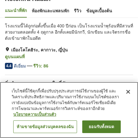
แนะนำที่พัก
ห้องพักและแพลนพัก
รีวิว
ข้อมูลเบื้องต้น
โรงแรมนี้ได้ถูกก่อตั้งขึ้นเมื่อ 400 ปีก่อน เป็นโรงแรมน้ำพุร้อนที่มีสวนที่
สวยงามตลอดทั้ง 4 ฤดูกาล อีกทั้งเคยมีนักกวี, นักเขียน และจิตรกรชื่อ
ดังเข้ามาพักในอดีต
เมืองโคโตฮิระ, คากาวะ, ญี่ปุ่น
ดูบนแผนที่
ดีเยี่ยม
รีวิว:
86
4.4
สิ่งอำนวยความสะดวกในที่พัก
เว็บไซต์นี้ใช้คุกกี้เพื่อปรับปรุงประสบการณ์ใช้งานของผู้ใช้ และ
ที่จอดรถ
ซาวน่า
วิเคราะห์ประสิทธิภาพและปริมาณการใช้งานบนเว็บไซต์ของเรา
สปา/บิวตี้ซาลอน
ร้านอาหาร
เรายังแบ่งปันข้อมูลการใช้งานไซต์กับพาร์ทเนอร์โซเชียลมีเดีย
การโฆษณาและพาร์ทเนอร์การวิเคราะห์ของเราอีกด้วย
นโยบายความเป็นส่วนตัว
หน้าแรก
ญี่ปุ่น
คากาวะ
เมืองโคโตฮิระ
Kotohira Kadan
ห้ามขายข้อมูลส่วนบุคคลของฉัน
ยอมรับทั้งหมด
ค้นหาห้องพัก