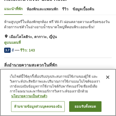
แนะนำที่พัก
ห้องพักและแพลนพัก
รีวิว
ข้อมูลเบื้องต้น
ห้ามสูบบุหรี่ในห้องพักทุกห้อง ฟรี Wi-Fi ผ่อนคลายความเครียดของวัน
ด้วยการแช่ตัวในอ่างอาบน้ำขนาดใหญ่ที่คอนพิระออนเซ็น!
เมืองโคโตฮิระ, คากาวะ, ญี่ปุ่น
ดูบนแผนที่
ดี
รีวิว:
143
3.7
สิ่งอำนวยความสะดวกในที่พัก
ที่จอดรถ
ร้านอาหาร
เว็บไซต์นี้ใช้คุกกี้เพื่อปรับปรุงประสบการณ์ใช้งานของผู้ใช้ และ
คาเฟ่
ตู้จำหน่ายอัตโนมัติ
วิเคราะห์ประสิทธิภาพและปริมาณการใช้งานบนเว็บไซต์ของเรา
เรายังแบ่งปันข้อมูลการใช้งานไซต์กับพาร์ทเนอร์โซเชียลมีเดีย
การโฆษณาและพาร์ทเนอร์การวิเคราะห์ของเราอีกด้วย
หน้าแรก
ญี่ปุ่น
คากาวะ
เมืองโคโตฮิระ
นโยบายความเป็นส่วนตัว
Kotohira River Side Hotel
ห้ามขายข้อมูลส่วนบุคคลของฉัน
ยอมรับทั้งหมด
ค้นหาห้องพัก