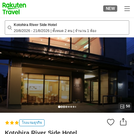
to
NEW
top
page
Kotohira River Side Hotel
20/8/2026
-
21/8/2026
|
ทั้งหมด 2 คน
|
จำนวน 1 ห้อง
50
โรงแรมธุรกิจ
Kotohira River Side Hotel