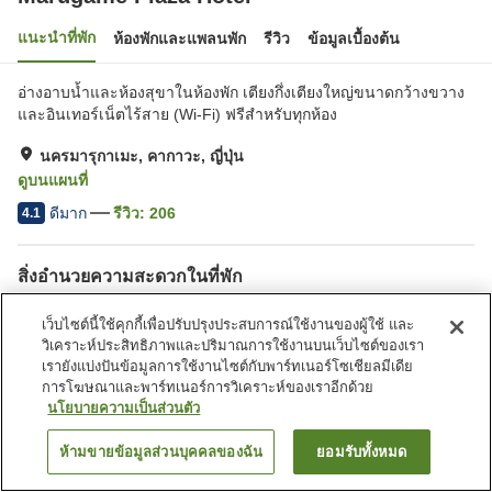
แนะนำที่พัก
ห้องพักและแพลนพัก
รีวิว
ข้อมูลเบื้องต้น
อ่างอาบน้ำและห้องสุขาในห้องพัก เตียงกึ่งเตียงใหญ่ขนาดกว้างขวาง
และอินเทอร์เน็ตไร้สาย (Wi-Fi) ฟรีสำหรับทุกห้อง
นครมารุกาเมะ, คากาวะ, ญี่ปุ่น
ดูบนแผนที่
ดีมาก
รีวิว:
206
4.1
สิ่งอำนวยความสะดวกในที่พัก
ที่จอดรถ
ห้องประชุม
เว็บไซต์นี้ใช้คุกกี้เพื่อปรับปรุงประสบการณ์ใช้งานของผู้ใช้ และ
บริการซักผ้า (มีค่าบริการ)
บริการส่งสินค้า
วิเคราะห์ประสิทธิภาพและปริมาณการใช้งานบนเว็บไซต์ของเรา
เรายังแบ่งปันข้อมูลการใช้งานไซต์กับพาร์ทเนอร์โซเชียลมีเดีย
การโฆษณาและพาร์ทเนอร์การวิเคราะห์ของเราอีกด้วย
หน้าแรก
ญี่ปุ่น
คากาวะ
นครมารุกาเมะ
นโยบายความเป็นส่วนตัว
Marugame Plaza Hotel
ห้ามขายข้อมูลส่วนบุคคลของฉัน
ยอมรับทั้งหมด
ค้นหาห้องพัก