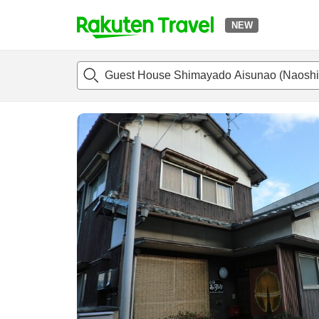
NEW
t
แนะนำที่พัก
ห้องพักและแพลนพัก
รีวิว
สิ่่งอำนวยความสะด
o
p
P
a
g
e
_
s
e
a
r
c
h