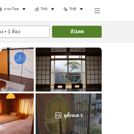
ภาษาไทย
THA
THB
ค้นหาห้องพัก
อง
•
1
ห้อง
อัปเดต
ดูทั้งหมด
9