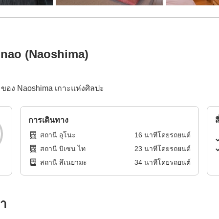
nao (Naoshima)
ra ของ Naoshima เกาะแห่งศิลปะ
การเดินทาง
ส
สถานี อุโนะ
16
นาทีโดย
รถยนต์
สถานี บิเซน ไท
23
นาทีโดย
รถยนต์
สถานี สึเนยามะ
34
นาทีโดย
รถยนต์
รา