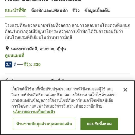
แนะนำที่พัก
ห้องพักและแพลนพัก
รีวิว
ข้อมูลเบื้องต้น
โรงแรมที่สะดวกสบายพร้อมที่จอดรถ สามารถสอบถามโดยตรงที่แผนก
ต้อนรับหากคุณมีปัญหาใดๆระหว่างการเข้าพัก ได้รับการยอมรับว่า
เป็นโรงแรมที่ดีเยี่ยมในย่านทากามัตสึ
นครทากามัตสึ, คากาวะ, ญี่ปุ่น
ดูบนแผนที่
ดี
รีวิว:
230
3.7
สิ่งอำนวยความสะดวกในที่พัก
เว็บไซต์นี้ใช้คุกกี้เพื่อปรับปรุงประสบการณ์ใช้งานของผู้ใช้ และ
ที่จอดรถ
สปา/บิวตี้ซาลอน
วิเคราะห์ประสิทธิภาพและปริมาณการใช้งานบนเว็บไซต์ของเรา
ร้านอาหาร
คาเฟ่
เรายังแบ่งปันข้อมูลการใช้งานไซต์กับพาร์ทเนอร์โซเชียลมีเดีย
การโฆษณาและพาร์ทเนอร์การวิเคราะห์ของเราอีกด้วย
นโยบายความเป็นส่วนตัว
หน้าแรก
ญี่ปุ่น
คากาวะ
นครทากามัตสึ
Hotel Sunshine Takamatsu
ห้ามขายข้อมูลส่วนบุคคลของฉัน
ยอมรับทั้งหมด
ค้นหาห้องพัก