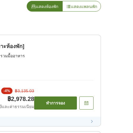
แสดงห้องพัก
แสดงแพลนพัก
าะห้องพัก]
่รวมมื้ออาหาร
฿3,135.03
-
4
%
฿2,978.28
ทำการจอง
ีและค่าธรรมเนียม