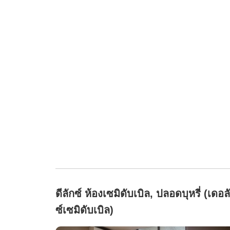
ดีลักซ์ ห้องเซมิดับเบิล, ปลอดบุหรี่ (เดอล
ซ์เซมิดับเบิล)