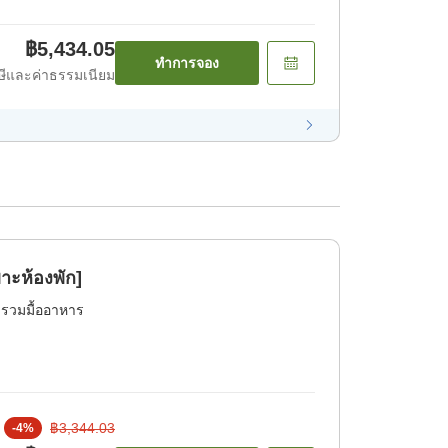
฿5,434.05
ทำการจอง
ีและค่าธรรมเนียม
าะห้องพัก]
่รวมมื้ออาหาร
฿3,344.03
-
4
%