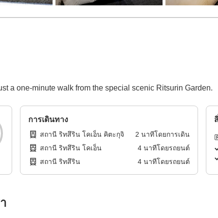
 just a one-minute walk from the special scenic Ritsurin Garden.
การเดินทาง
ส
สถานี ริทสึริน โคเอ็น คิตะกุจิ
2
นาทีโดย
การเดิน
สถานี ริทสึริน โคเอ็น
4
นาทีโดย
รถยนต์
สถานี ริทสึริน
4
นาทีโดย
รถยนต์
รา