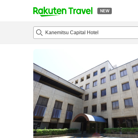
NEW
t
แนะนำที่พัก
ห้องพักและแพลนพัก
รีวิว
สิ่่งอำนวยความสะด
o
p
P
a
g
e
_
s
e
a
r
c
h