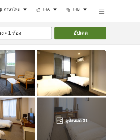
ภาษาไทย
THA
THB
ค้นหาห้องพัก
อง
•
1
ห้อง
อัปเดต
ดูทั้งหมด
31