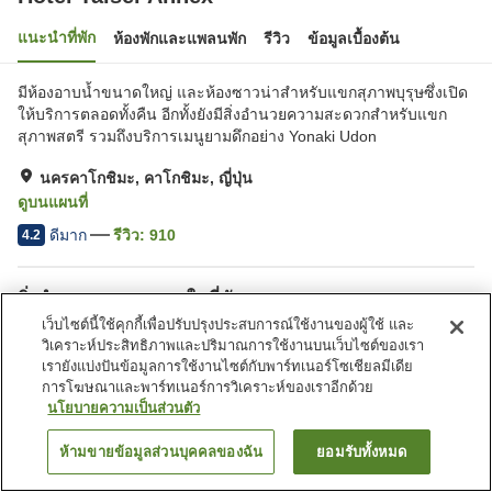
แนะนำที่พัก
ห้องพักและแพลนพัก
รีวิว
ข้อมูลเบื้องต้น
มีห้องอาบน้ำขนาดใหญ่ และห้องซาวน่าสำหรับแขกสุภาพบุรุษซึ่งเปิด
ให้บริการตลอดทั้งคืน อีกทั้งยังมีสิ่งอำนวยความสะดวกสำหรับแขก
สุภาพสตรี รวมถึงบริการเมนูยามดึกอย่าง Yonaki Udon
นครคาโกชิมะ, คาโกชิมะ, ญี่ปุ่น
ดูบนแผนที่
ดีมาก
รีวิว:
910
4.2
สิ่งอำนวยความสะดวกในที่พัก
เว็บไซต์นี้ใช้คุกกี้เพื่อปรับปรุงประสบการณ์ใช้งานของผู้ใช้ และ
ที่จอดรถ
ซาวน่า
วิเคราะห์ประสิทธิภาพและปริมาณการใช้งานบนเว็บไซต์ของเรา
สปา/บิวตี้ซาลอน
ร้านอาหาร
เรายังแบ่งปันข้อมูลการใช้งานไซต์กับพาร์ทเนอร์โซเชียลมีเดีย
การโฆษณาและพาร์ทเนอร์การวิเคราะห์ของเราอีกด้วย
นโยบายความเป็นส่วนตัว
หน้าแรก
ญี่ปุ่น
คาโกชิมะ
นครคาโกชิมะ
Hotel Taisei Annex
ห้ามขายข้อมูลส่วนบุคคลของฉัน
ยอมรับทั้งหมด
ค้นหาห้องพัก