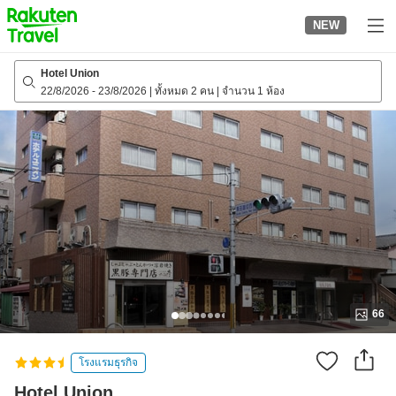
to
NEW
top
page
Hotel Union
22/8/2026
-
23/8/2026
|
ทั้งหมด 2 คน
|
จำนวน 1 ห้อง
66
โรงแรมธุรกิจ
Hotel Union