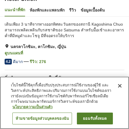
แนะนำที่พัก
ห้องพักและแพลนพัก
รีวิว
ข้อมูลเบื้องต้น
เดินเพียง 3 นาทีจากทางออกทิศตะวันตกของสถานี Kagoshima Chuo
สามารถเพลิดเพลินกับรสชาติของ Satsuma สำหรับมื้อเช้าและอาหาร
ค่ำที่มีหมูดำและโชจู มีที่จอดรถให้บริการ
นครคาโกชิมะ, คาโกชิมะ, ญี่ปุ่น
ดูบนแผนที่
ดีมาก
รีวิว:
276
4.2
สิ่งอำนวยความสะดวกในที่พัก
เว็บไซต์นี้ใช้คุกกี้เพื่อปรับปรุงประสบการณ์ใช้งานของผู้ใช้ และ
ที่จอดรถ
สปา/บิวตี้ซาลอน
วิเคราะห์ประสิทธิภาพและปริมาณการใช้งานบนเว็บไซต์ของเรา
ร้านอาหาร
ตู้จำหน่ายอัตโนมัติ
เรายังแบ่งปันข้อมูลการใช้งานไซต์กับพาร์ทเนอร์โซเชียลมีเดีย
การโฆษณาและพาร์ทเนอร์การวิเคราะห์ของเราอีกด้วย
นโยบายความเป็นส่วนตัว
หน้าแรก
ญี่ปุ่น
คาโกชิมะ
นครคาโกชิมะ
Hotel Union
ห้ามขายข้อมูลส่วนบุคคลของฉัน
ยอมรับทั้งหมด
ค้นหาห้องพัก