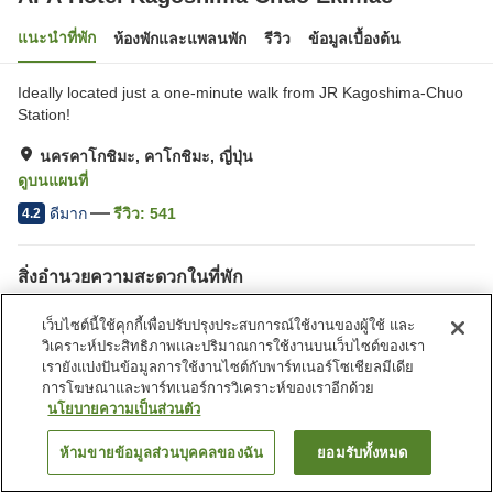
แนะนำที่พัก
ห้องพักและแพลนพัก
รีวิว
ข้อมูลเบื้องต้น
Ideally located just a one-minute walk from JR Kagoshima-Chuo
Station!
นครคาโกชิมะ, คาโกชิมะ, ญี่ปุ่น
ดูบนแผนที่
ดีมาก
รีวิว:
541
4.2
สิ่งอำนวยความสะดวกในที่พัก
ที่จอดรถ
สปา/บิวตี้ซาลอน
เว็บไซต์นี้ใช้คุกกี้เพื่อปรับปรุงประสบการณ์ใช้งานของผู้ใช้ และ
ร้านอาหาร
ตู้จำหน่ายอัตโนมัติ
วิเคราะห์ประสิทธิภาพและปริมาณการใช้งานบนเว็บไซต์ของเรา
เรายังแบ่งปันข้อมูลการใช้งานไซต์กับพาร์ทเนอร์โซเชียลมีเดีย
การโฆษณาและพาร์ทเนอร์การวิเคราะห์ของเราอีกด้วย
หน้าแรก
ญี่ปุ่น
คาโกชิมะ
นครคาโกชิมะ
นโยบายความเป็นส่วนตัว
APA Hotel Kagoshima Chuo Ekimae
ห้ามขายข้อมูลส่วนบุคคลของฉัน
ยอมรับทั้งหมด
ค้นหาห้องพัก